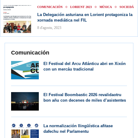
COMUNICACIÓN
LORIENT 2023
MÚSICA
SOCIEDÁ
La Delegación asturiana en Lorient protagoniza la
xornada mediática nel FIL
8 d'agostu, 2023
Comunicación
El Festival del Arcu Atlánticu abri en Xixón
con un mercáu tradicional
El Festival Boombastic 2026 revalidaotru
bon añu con decenes de miles d’asistentes
La normalización llingüística afitase
dafechu nel Parlamentu