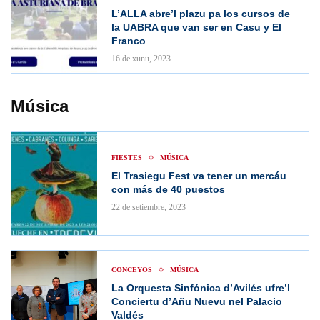
L’ALLA abre’l plazu pa los cursos de
la UABRA que van ser en Casu y El
Franco
16 de xunu, 2023
Música
FIESTES
MÚSICA
El Trasiegu Fest va tener un mercáu
con más de 40 puestos
22 de setiembre, 2023
CONCEYOS
MÚSICA
La Orquesta Sinfónica d’Avilés ufre’l
Conciertu d’Añu Nuevu nel Palacio
Valdés