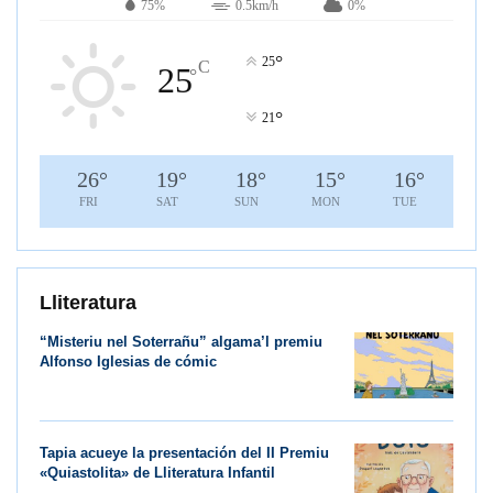
75%
0.5km/h
0%
°
25
C
25
°
°
21
26
°
19
°
18
°
15
°
16
°
FRI
SAT
SUN
MON
TUE
Lliteratura
“Misteriu nel Soterrañu” algama’l premiu
Alfonso Iglesias de cómic
Tapia acueye la presentación del II Premiu
«Quiastolita» de Lliteratura Infantil