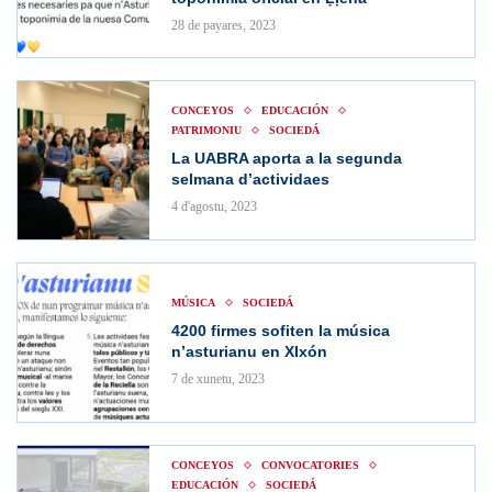
28 de payares, 2023
CONCEYOS
EDUCACIÓN
PATRIMONIU
SOCIEDÁ
La UABRA aporta a la segunda
selmana d’actividaes
4 d'agostu, 2023
MÚSICA
SOCIEDÁ
4200 firmes sofiten la música
n’asturianu en XIxón
7 de xunetu, 2023
CONCEYOS
CONVOCATORIES
EDUCACIÓN
SOCIEDÁ