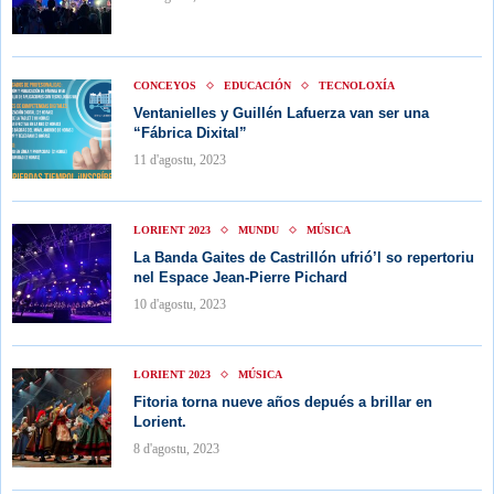
CONCEYOS
EDUCACIÓN
TECNOLOXÍA
Ventanielles y Guillén Lafuerza van ser una
“Fábrica Dixital”
11 d'agostu, 2023
LORIENT 2023
MUNDU
MÚSICA
La Banda Gaites de Castrillón ufrió’l so repertoriu
nel Espace Jean-Pierre Pichard
10 d'agostu, 2023
LORIENT 2023
MÚSICA
Fitoria torna nueve años depués a brillar en
Lorient.
8 d'agostu, 2023