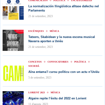
COMUNICACIÓN
POLÍTICA
UNCATEGORIZED
La normalización llingüística afitase dafechu nel
Parlamentu
21 de setiembre, 2023
ESCÉNIQUES
MÚSICA
Tatxers, Skabidean y la nueva escena musical
Navarra aporten a Uviéu
21 de setiembre, 2023
CONCEYOS
CONVOCATORIES
POLÍTICA
SOCIEDÁ
Aína entama’l cursu políticu con un actu n’Uviéu
5 de setiembre, 2023
LORIENT 2023
MÚSICA
Algaire repite l’éxitu del 2022 en Lorient
11 d'agostu, 2023