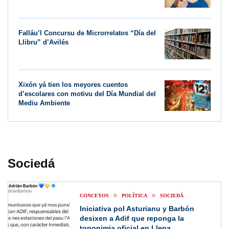
Falláu’l Concursu de Microrrelatos “Día del
Llibru” d’Avilés
Xixón yá tien los meyores cuentos
d’escolares con motivu del Día Mundial del
Mediu Ambiente
Sociedá
CONCEYOS
POLÍTICA
SOCIEDÁ
Iniciativa pol Asturianu y Barbón
desixen a Adif que reponga la
toponimia oficial en Ḷḷena