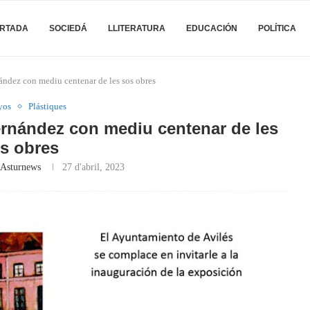
RTADA
SOCIEDÁ
LLITERATURA
EDUCACIÓN
POLÍTICA
nández con mediu centenar de les sos obres
yos
Plástiques
Fernández con mediu centenar de les
s obres
 Asturnews
27 d'abril, 2023