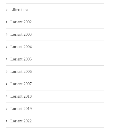
Lliteratura
Lorient 2002
Lorient 2003
Lorient 2004
’Atles llingüísticu del Navia-Eo
Aína entama’l cursu políticu
ponse n’accesu llibre
un actu n’Uviéu
Lorient 2005
Lorient 2006
Lorient 2007
Lorient 2018
Lorient 2019
Lorient 2022