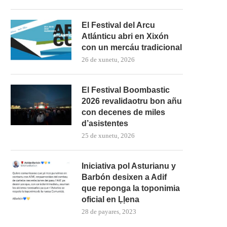
El Festival del Arcu
Atlánticu abri en Xixón
con un mercáu tradicional
26 de xunetu, 2026
El Festival Boombastic
2026 revalidaotru bon añu
con decenes de miles
d’asistentes
25 de xunetu, 2026
Iniciativa pol Asturianu y
Barbón desixen a Adif
que reponga la toponimia
oficial en Ḷḷena
28 de payares, 2023