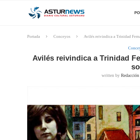
PO
Portada
Conceyos
Avilés reivindica a Trinidad Fer
Conce
Avilés reivindica a Trinidad 
so
written by
Redacción