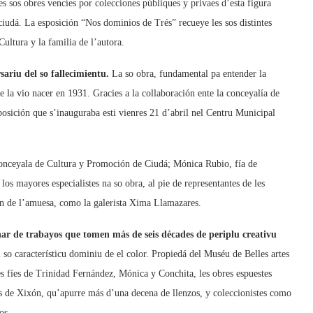
s sos obres vencíes por colecciones públiques y privaes d’esta figura
iudá. La esposición “Nos dominios de Trés” recueye les sos distintes
Cultura y la familia de l’autora.
sariu del so fallecimientu.
La so obra, fundamental pa entender la
 la vio nacer en 1931. Gracies a la collaboración ente la conceyalía de
posición que s’inauguraba esti vienres 21 d’abril nel Centru Municipal
conceyala de Cultura y Promoción de Ciudá; Mónica Rubio, fía de
os mayores especialistes na so obra, al pie de representantes de les
ción de l’amuesa, como la galerista Xima Llamazares.
r de trabayos que tomen más de seis décades de periplu creativu
l so característicu dominiu de el color. Propiedá del Muséu de Belles artes
 fíes de Trinidad Fernández, Mónica y Conchita, les obres espuestes
de Xixón, qu’apurre más d’una decena de llenzos, y coleccionistes como
os.