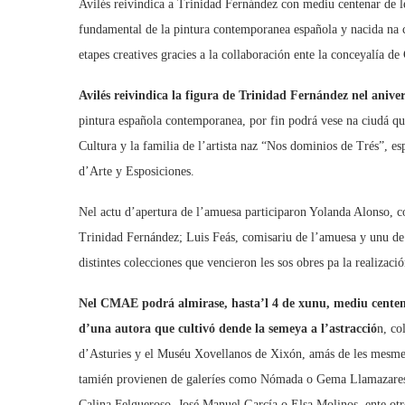
Avilés reivindica a Trinidad Fernández con mediu centenar de le
fundamental de la pintura contemporanea española y nacida na c
etapes creatives gracies a la collaboración ente la conceyalía de 
Avilés reivindica la figura de Trinidad Fernández nel aniver
pintura española contemporanea, por fin podrá vese na ciudá que
Cultura y la familia de l’artista naz “Nos dominios de Trés”, es
d’Arte y Esposiciones.
Nel actu d’apertura de l’amuesa participaron Yolanda Alonso, 
Trinidad Fernández; Luis Feás, comisariu de l’amuesa y unu de l
distintes colecciones que vencieron les sos obres pa la realiza
Nel CMAE podrá almirase, hasta’l 4 de xunu, mediu centena
d’una autora que cultivó dende la semeya a l’astracció
n, co
d’Asturies y el Muséu Xovellanos de Xixón, amás de les mesmes
tamién provienen de galeríes como Nómada o Gema Llamazares 
Calina Felgueroso, José Manuel García o Elsa Molinos, ente otr