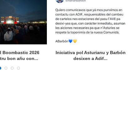
al Boombastic 2026
Iniciativa pol Asturianu y Barbón
L
tru bon añu con...
desixen a Adif...