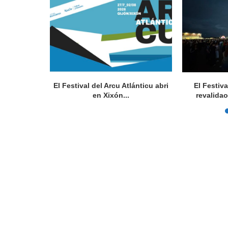
a pregonera
El Festival del Arcu Atlánticu abri
El Festiv
en Xixón...
revalidao