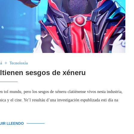
dá
Tecnoloxía
ltienen sesgos de xéneru
 tol mundu, pero los sesgos de xéneru clatiénense vivos nesta industria,
ca y el cine. Ye’l resultáu d’una investigación espublizada esti día na
GUIR LLEENDO