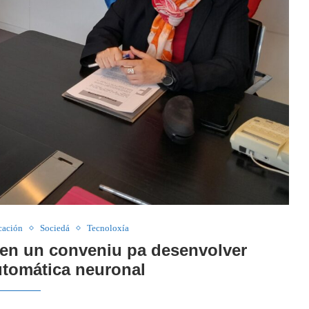
cación
Sociedá
Tecnoloxía
men un conveniu pa desenvolver
utomática neuronal