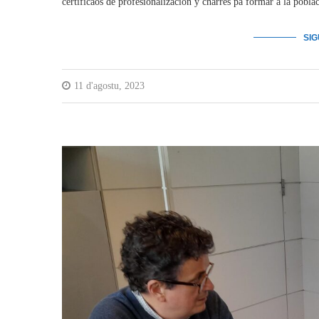
certificaos de profesionalización y charres pa formar a la pobl
SI
11 d'agostu, 2023