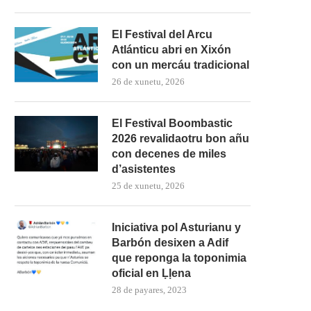
El Festival del Arcu
Atlánticu abri en Xixón
con un mercáu tradicional
26 de xunetu, 2026
El Festival Boombastic
2026 revalidaotru bon añu
con decenes de miles
d’asistentes
25 de xunetu, 2026
Iniciativa pol Asturianu y
Barbón desixen a Adif
que reponga la toponimia
oficial en Ḷḷena
28 de payares, 2023