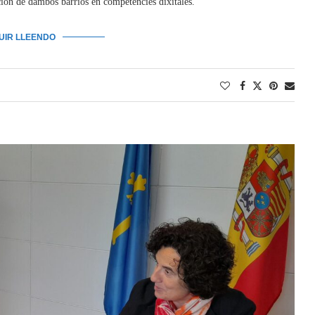
ación de dambos barrios en competencies dixitales.
GUIR LLEENDO