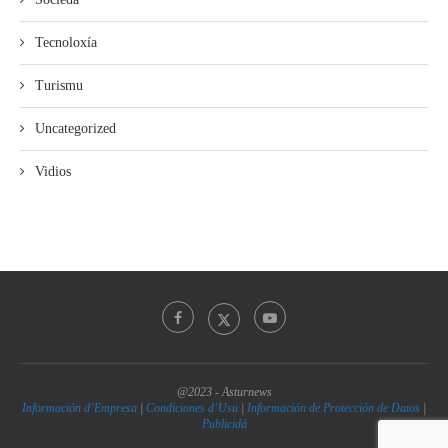
Tecnoloxía
Turismu
Uncategorized
Vidios
@2023 - Asturnews
Información d’Empresa
|
Condiciones d’Usu
|
Información de Protección de Datos
|
Publicidá