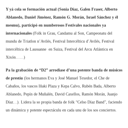
Y yá cola so formación actual (Sonia Díaz, Galen Fraser, Alberto
Ablanedo, Daniel Jiménez, Ramón G. Morán, Israel Sánchez y él
mesmu), participó en numberosos Festivales nacionales ya
internacionales
(Folk in Grau, Candamu al Son, Campeonatu del
mundu de Triatlon n’Avilés, Festival Intercélticu d’Avilés, Festival
intercélticu de Laussanne en Suiza, Festival del Arcu Atlánticu en
Xixón……)
Pa la grabación de “D2” arrodiase d’una potente banda de músicos
de prestíu
(los hermanos Eva y José Manuel Texedor, el Che de
Cabaños, los vascos Iñaki Plaza y Kepa Calvo, Rubén Bada, Alberto
Ablanedo, Pepín de Muñalén, David Caxellos, Ramón Morán, Juanjo
Díaz…). Lidera la so propia banda de folk “Celso Díaz Band”, faciendo
un dinámicu y potente espectáculu en cada unu de los sos conciertos.