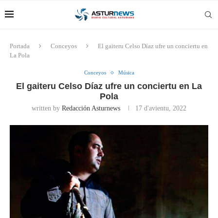
Portada
Conceyos
El gaiteru Celso Díaz ufre un conciertu en
La Pola
Conceyos
Música
El gaiteru Celso Díaz ufre un conciertu en La
Pola
written by
Redacción Asturnews
17 d'avientu, 2022