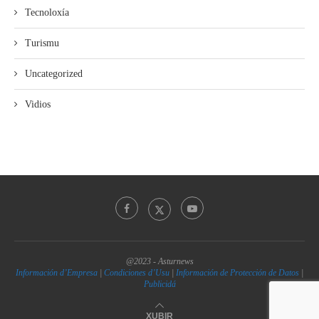
Tecnoloxía
Turismu
Uncategorized
Vidios
@2023 - Asturnews
Información d’Empresa
|
Condiciones d’Usu
|
Información de Protección de Datos
|
Publicidá
XUBIR