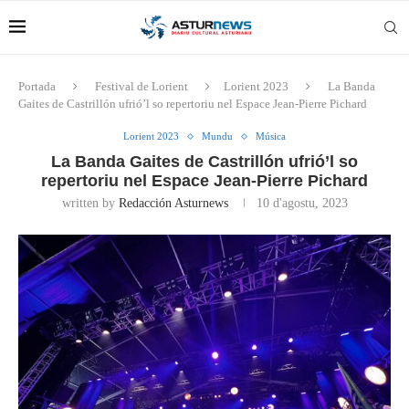
Portada
Festival de Lorient
Lorient 2023
La Banda
Gaites de Castrillón ufrió’l so repertoriu nel Espace Jean-Pierre Pichard
Lorient 2023
Mundu
Música
La Banda Gaites de Castrillón ufrió’l so
repertoriu nel Espace Jean-Pierre Pichard
written by
Redacción Asturnews
10 d'agostu, 2023