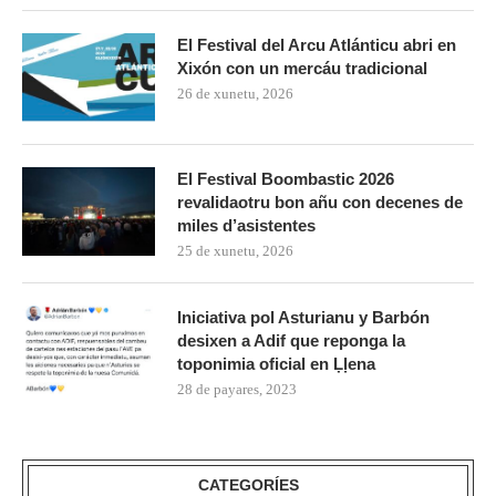
El Festival del Arcu Atlánticu abri en
Xixón con un mercáu tradicional
26 de xunetu, 2026
El Festival Boombastic 2026
revalidaotru bon añu con decenes de
miles d’asistentes
25 de xunetu, 2026
Iniciativa pol Asturianu y Barbón
desixen a Adif que reponga la
toponimia oficial en Ḷḷena
28 de payares, 2023
CATEGORÍES