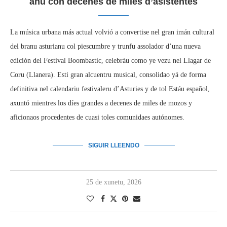
añu con decenes de miles d’asistentes
La música urbana más actual volvió a convertise nel gran imán cultural
del branu asturianu col piescumbre y trunfu assolador d’una nueva
edición del Festival Boombastic, celebráu como ye vezu nel Llagar de
Coru (Llanera). Esti gran alcuentru musical, consolidao yá de forma
definitiva nel calendariu festivaleru d’Asturies y de tol Estáu español,
axuntó mientres los díes grandes a decenes de miles de mozos y
aficionaos procedentes de cuasi toles comunidaes autónomes.
SIGUIR LLEENDO
25 de xunetu, 2026