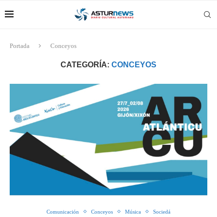
Portada
Conceyos
CATEGORÍA:
CONCEYOS
Comunicación
Conceyos
Música
Sociedá