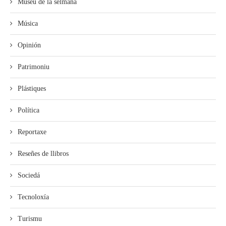
Muséu de la selmana
Música
Opinión
Patrimoniu
Plástiques
Política
Reportaxe
Reseñes de llibros
Sociedá
Tecnoloxía
Turismu