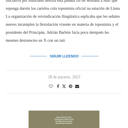
Iniciativa pol Asturianu desixía esta pasada fin de selmana a Adif que
reponga darréu los cartelos cola toponimia oficial na estación de Ḷḷena.
La organización de reivindicación llingüística esplicaba que les señales
nueves incumplen la llexislación vixente en materia de toponimia y el
presidente del Principáu, Adrián Barbón facía pocu dempués les
mesmes desixencies en X con un tuit.
SIGUIR LLEENDO
28 de payares, 2023