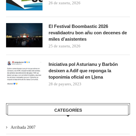
26 de xunetu, 2026
El Festival Boombastic 2026
revalidaotru bon añu con decenes de
miles d’asistentes
25 de xunetu, 2026
Iniciativa pol Asturianu y Barbón
desixen a Adif que reponga la
toponimia oficial en Ḷḷena
28 de payares, 2023
CATEGORÍES
Arribada 2007