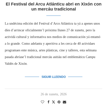
El Festival del Arcu Atlánticu abri en Xixón con
un mercáu tradicional
La undécima edición del Festival d’Arco Atlánticu ta yá a apenes unos
díes d’arrincar oficialmente’l próximu llunes 27 de xunetu, pero la
actividá cultural y informativa nos medios de comunicación yá entamó
a lo grande.
Como adelantu y aperitivu a les cerca de 40 actividaes
programaes ente música, artes plásticas, cine y talleres, esta selmana
pasada abríase’l tradicional mercáu asitiáu nel emblemáticu Campu
Valdés de Xixón.
SIGUIR LLEENDO
26 de xunetu, 2026