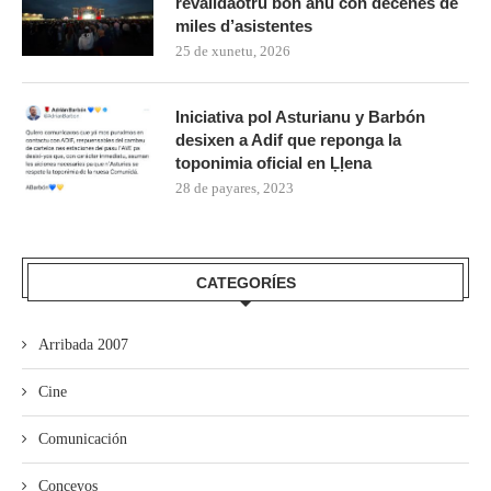
revalidaotru bon añu con decenes de
miles d’asistentes
25 de xunetu, 2026
Iniciativa pol Asturianu y Barbón
desixen a Adif que reponga la
toponimia oficial en Ḷḷena
28 de payares, 2023
CATEGORÍES
Arribada 2007
Cine
Comunicación
Conceyos