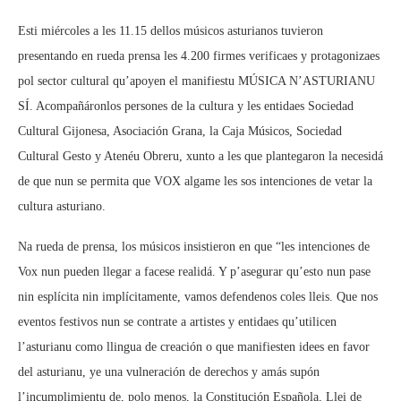
Esti miércoles a les 11.15 dellos músicos asturianos tuvieron
presentando en rueda prensa les 4.200 firmes verificaes y protagonizaes
pol sector cultural qu’apoyen el manifiestu MÚSICA N’ASTURIANU
SÍ. Acompañáronlos persones de la cultura y les entidaes Sociedad
Cultural Gijonesa, Asociación Grana, la Caja Músicos, Sociedad
Cultural Gesto y Atenéu Obreru, xunto a les que plantegaron la necesidá
de que nun se permita que VOX algame les sos intenciones de vetar la
cultura asturiano.
Na rueda de prensa, los músicos insistieron en que “les intenciones de
Vox nun pueden llegar a facese realidá. Y p’asegurar qu’esto nun pase
nin esplícita nin implícitamente, vamos defendenos coles lleis. Que nos
eventos festivos nun se contrate a artistes y entidaes qu’utilicen
l’asturianu como llingua de creación o que manifiesten idees en favor
del asturianu, ye una vulneración de derechos y amás supón
l’incumplimientu de, polo menos, la Constitución Española, Llei de