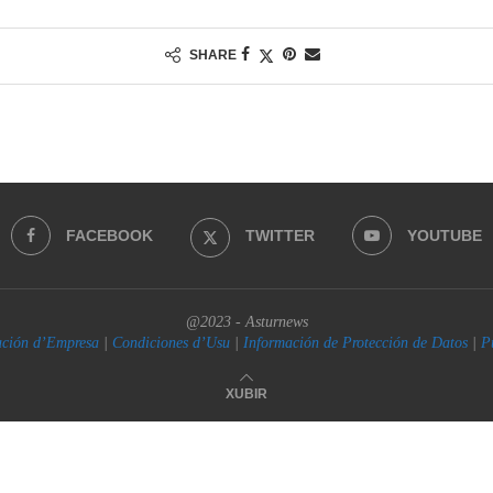
SHARE
FACEBOOK
TWITTER
YOUTUBE
@2023 - Asturnews
ación d’Empresa
|
Condiciones d’Usu
|
Información de Protección de Datos
|
P
XUBIR