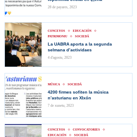
28 de payares, 2023
CONCEYOS
EDUCACIÓN
PATRIMONIU
SOCIEDÁ
La UABRA aporta a la segunda
selmana d’actividaes
4 d'agostu, 2023
MÚSICA
SOCIEDÁ
4200 firmes sofiten la música
n’asturianu en XIxón
7 de xunetu, 2023
CONCEYOS
CONVOCATORIES
EDUCACIÓN
SOCIEDÁ