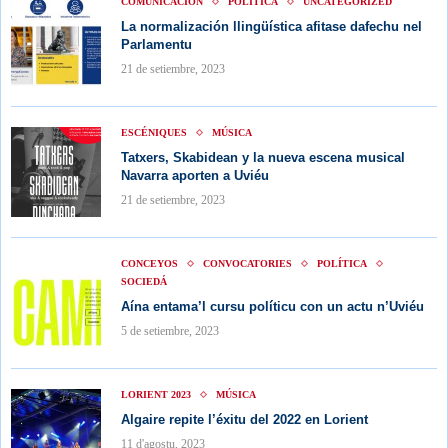
COMUNICACIÓN
POLÍTICA
UNCATEGORIZED
La normalización llingüística afitase dafechu nel
Parlamentu
21 de setiembre, 2023
ESCÉNIQUES
MÚSICA
Tatxers, Skabidean y la nueva escena musical
Navarra aporten a Uviéu
21 de setiembre, 2023
CONCEYOS
CONVOCATORIES
POLÍTICA
SOCIEDÁ
Aína entama’l cursu políticu con un actu n’Uviéu
5 de setiembre, 2023
LORIENT 2023
MÚSICA
Algaire repite l’éxitu del 2022 en Lorient
11 d'agostu, 2023