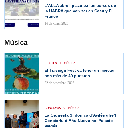
L’ALLA abre’l plazu pa los cursos de
la UABRA que van ser en Casu y El
Franco
16 de xunu, 2023
Música
FIESTES
MÚSICA
El Trasiegu Fest va tener un mercáu
con más de 40 puestos
22 de setiembre, 2023
CONCEYOS
MÚSICA
La Orquesta Sinfónica d’Avilés ufre’l
Conciertu d’Añu Nuevu nel Palacio
Valdés