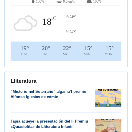
100%
0.6km/h
100%
°
19
C
18
°
°
17
19
°
20
°
22
°
15
°
15
°
THU
FRI
SAT
SUN
MON
Lliteratura
“Misteriu nel Soterrañu” algama’l premiu
Alfonso Iglesias de cómic
Tapia acueye la presentación del II Premiu
«Quiastolita» de Lliteratura Infantil