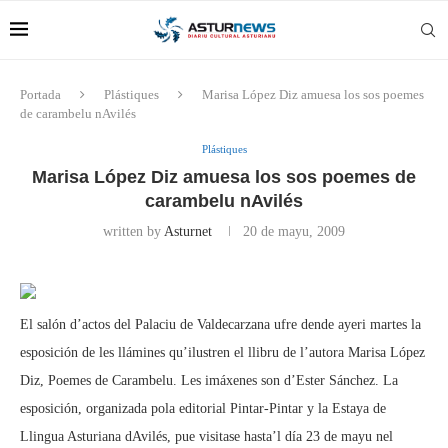
Portada
Plástiques
Marisa López Diz amuesa los sos poemes
de carambelu nAvilés
Plástiques
Marisa López Diz amuesa los sos poemes de
carambelu nAvilés
written by
Asturnet
20 de mayu, 2009
El salón d’actos del Palaciu de Valdecarzana ufre dende ayeri martes la
esposición de les llámines qu’ilustren el llibru de l’autora Marisa López
Diz, Poemes de Carambelu. Les imáxenes son d’Ester Sánchez. La
esposición, organizada pola editorial Pintar-Pintar y la Estaya de
Llingua Asturiana dAvilés, pue visitase hasta’l día 23 de mayu nel