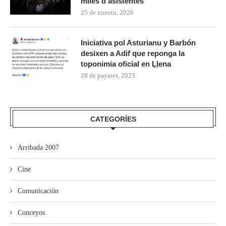
miles d’asistentes
25 de xunetu, 2026
Iniciativa pol Asturianu y Barbón
desixen a Adif que reponga la
toponimia oficial en Ḷḷena
28 de payares, 2023
CATEGORÍES
Arribada 2007
Cine
Comunicación
Conceyos