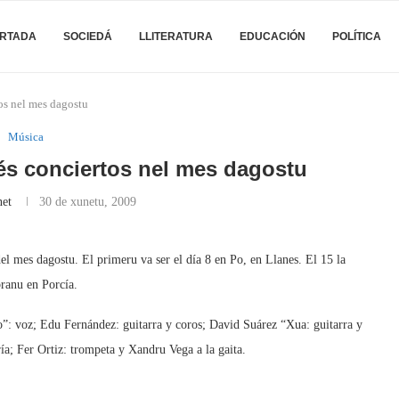
RTADA
SOCIEDÁ
LLITERATURA
EDUCACIÓN
POLÍTICA
os nel mes dagostu
Música
és conciertos nel mes dagostu
net
30 de xunetu, 2009
el mes dagostu. El primeru va ser el día 8 en Po, en Llanes. El 15 la
branu en Porcía.
: voz; Edu Fernández: guitarra y coros; David Suárez “Xua: guitarra y
ía; Fer Ortiz: trompeta y Xandru Vega a la gaita.