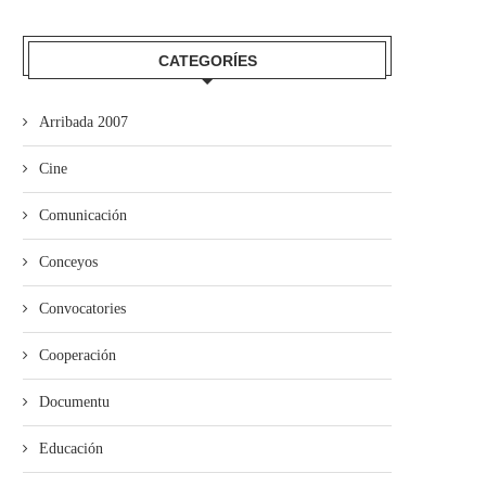
mando Son amuesa’l nuevu folk
El Trasiegu Fest va tener 
asturiano
mercáu con...
CATEGORÍES
Arribada 2007
Cine
Comunicación
Conceyos
Convocatories
Cooperación
Documentu
Educación