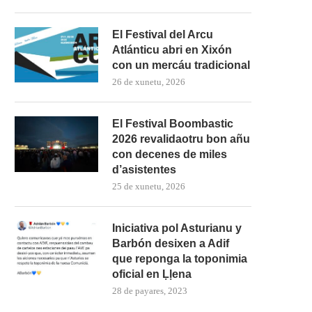
El Festival del Arcu
Atlánticu abri en Xixón
con un mercáu tradicional
26 de xunetu, 2026
El Festival Boombastic
2026 revalidaotru bon añu
con decenes de miles
d’asistentes
25 de xunetu, 2026
Iniciativa pol Asturianu y
Barbón desixen a Adif
que reponga la toponimia
oficial en Ḷḷena
28 de payares, 2023