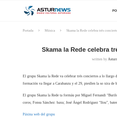
PO
Portada
Música
Skama la Rede celebra trés conciert
Skama la Rede celebra tr
written by
Astur
El grupu Skama la Rede va celebrar trés conciertos a lo llargo d
formación va llegar a Carabanzu y el 29, piesllen la so xira de 
El grupu Skama la Rede ta formáu por Míguel Fernandi “Burilo”
coros; Fonsu Sánchez: baxu; José Ángel Rodríguez “llou”, bater
Páxina web del grupu