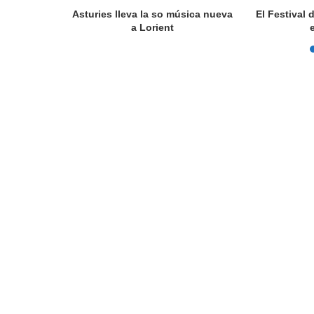
a en Lorient
Asturies lleva la so música nueva
El Festival 
nada...
a Lorient