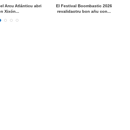
del Arcu Atlánticu abri
El Festival Boombastic 2026
Se
en Xixón...
revalidaotru bon añu con...