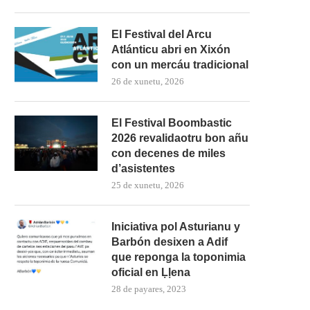
El Festival del Arcu
Atlánticu abri en Xixón
con un mercáu tradicional
26 de xunetu, 2026
El Festival Boombastic
2026 revalidaotru bon añu
con decenes de miles
d’asistentes
25 de xunetu, 2026
Iniciativa pol Asturianu y
Barbón desixen a Adif
que reponga la toponimia
oficial en Ḷḷena
28 de payares, 2023