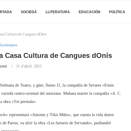
RTADA
SOCIEDÁ
LLITERATURA
EDUCACIÓN
POLÍTICA
 Casa Cultura de Cangues dOnís
Escéniques
a la Casa Cultura de Cangues dOnís
rnet
11 d'abril, 2011
Selmana de Teatru, y güei, llunes 11, la compañía de Sevares «Ensin
a variedá centro-oriental del asturianu. Mañana martes la compañía «A. C.
la obra «Toi permala».
le» representará «Antoine y Tikis Mikis», que cuenta la vida dunos
de Parres, va ufrir la obra «Les fartures de Servando», pesllandol