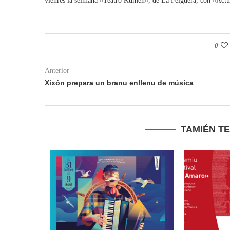
vienres la selmana «Teatro Kumen», de La Felguera, con «Actu
0
Anterior
Xixón prepara un branu enllenu de música
TAMIÉN T