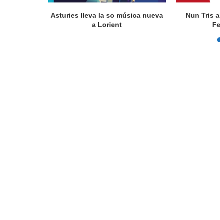
actúa en
Asturies lleva la so música nueva
Nun Tris a
a Lorient
Fe