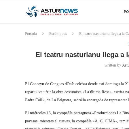
PO
Portada
Escéniques
El teatru nasturianu llega a la
El teatru nasturianu llega 
written by
Astu
El Conceyu de Cangues dOnís celebra dende esti domingu la X 
reparu» va ufrir la obra costumista «La última Rosa», escrita n
Padre Coll», de La Felguera, sedrá la encargada de representar 
El miércoles 13, la compañía parraguesa «Producciones La Binoc
payasos; mientres el xueves, la compañía «A. C. CIMA», tamién 