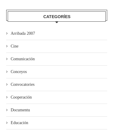
El Grupu de Teatro San Félix de
Los estudiantes de Primaria
Valdesoto...
averase al Teatru...
CATEGORÍES
Arribada 2007
Cine
Comunicación
Conceyos
Convocatories
Cooperación
Documentu
Educación