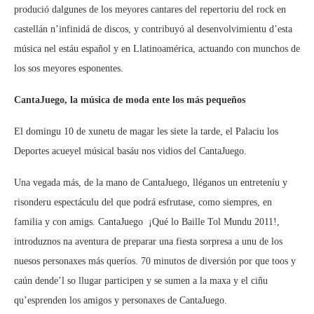
produció dalgunes de los meyores cantares del repertoriu del rock en
castellán n’infinidá de discos, y contribuyó al desenvolvimientu d’esta
música nel estáu español y en Llatinoamérica, actuando con munchos de
los sos meyores esponentes.
CantaJuego, la música de moda ente los más pequeños
El domingu 10 de xunetu de magar les siete la tarde, el Palaciu los
Deportes acueyel músical basáu nos vidios del CantaJuego.
Una vegada más, de la mano de CantaJuego, lléganos un entreteníu y
risonderu espectáculu del que podrá esfrutase, como siempres, en
familia y con amigs. CantaJuego  ¡Qué lo Baille Tol Mundu 2011!,
introduznos na aventura de preparar una fiesta sorpresa a unu de los
nuesos personaxes más queríos. 70 minutos de diversión por que toos y
caún dende’l so llugar participen y se sumen a la maxa y el ciñu
qu’esprenden los amigos y personaxes de CantaJuego.