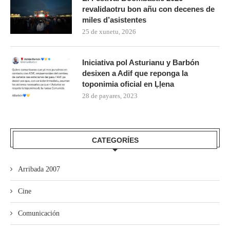
revalidaotru bon añu con decenes de
miles d’asistentes
25 de xunetu, 2026
Iniciativa pol Asturianu y Barbón
desixen a Adif que reponga la
toponimia oficial en Ḷḷena
28 de payares, 2023
CATEGORÍES
Arribada 2007
Cine
Comunicación