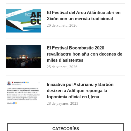
El Festival del Arcu Atlánticu abri en
Xixón con un mercáu tradicional
26 de xunetu, 2026
El Festival Boombastic 2026
revalidaotru bon añu con decenes de
miles d’asistentes
25 de xunetu, 2026
Iniciativa pol Asturianu y Barbón
desixen a Adif que reponga la
toponimia oficial en Ḷḷena
28 de payares, 2023
CATEGORÍES