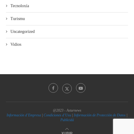
Tecnoloxía
Turismu
Uncategorized
Vidios
@2023 - Asturnews
Información d’Empresa
|
Condiciones d’Usu
|
Información de Protección de Datos
|
Publicidá
XUBIR