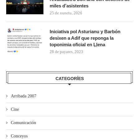
miles d’asistentes
25 de xunetu, 2026
Iniciativa pol Asturianu y Barbón
desixen a Adif que reponga la
toponimia oficial en Ḷḷena
28 de payares, 2023
CATEGORÍES
Arribada 2007
Cine
Comunicación
Conceyos