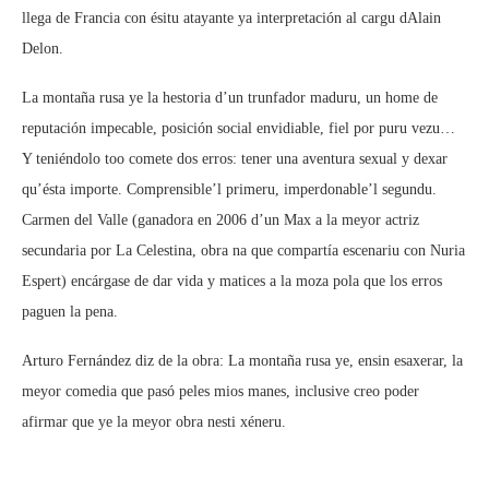
llega de Francia con ésitu atayante ya interpretación al cargu dAlain
Delon.
La montaña rusa ye la hestoria d’un trunfador maduru, un home de
reputación impecable, posición social envidiable, fiel por puru vezu…
Y teniéndolo too comete dos erros: tener una aventura sexual y dexar
qu’ésta importe. Comprensible’l primeru, imperdonable’l segundu.
Carmen del Valle (ganadora en 2006 d’un Max a la meyor actriz
secundaria por La Celestina, obra na que compartía escenariu con Nuria
Espert) encárgase de dar vida y matices a la moza pola que los erros
paguen la pena.
Arturo Fernández diz de la obra: La montaña rusa ye, ensin esaxerar, la
meyor comedia que pasó peles mios manes, inclusive creo poder
afirmar que ye la meyor obra nesti xéneru.