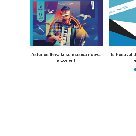
a en Lorient
Asturies lleva la so música nueva
El Festival 
nada...
a Lorient