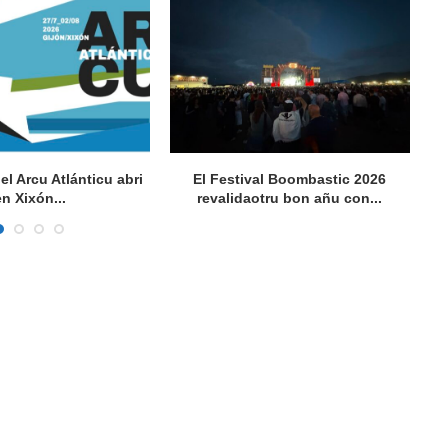
del Arcu Atlánticu abri
El Festival Boombastic 2026
Se
en Xixón...
revalidaotru bon añu con...