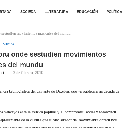
RTADA
SOCIEDÁ
LLITERATURA
EDUCACIÓN
POLÍTICA
e sestudien movimientos musicales del mundu
Música
ibru onde sestudien movimientos
es del mundu
net
3 de febreru, 2010
erencia bibliográfica del cantante de Dixebra, que yá publicara na década de
os venceyos ente la música popular y el compromisu social y ideolóxicu.
epresentante de la cultura que surdió alredor del movimientu obreru nos