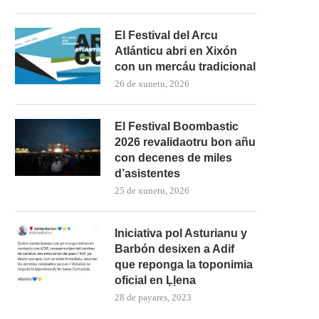
El Festival del Arcu
Atlánticu abri en Xixón
con un mercáu tradicional
26 de xunetu, 2026
El Festival Boombastic
2026 revalidaotru bon añu
con decenes de miles
d’asistentes
25 de xunetu, 2026
Iniciativa pol Asturianu y
Barbón desixen a Adif
que reponga la toponimia
oficial en Ḷḷena
28 de payares, 2023