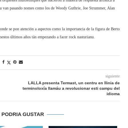
es orquestes multiétniques que ñacieron a manera de respuesta artística a
ediu van pasando nomes como los de Woody Guthrie, Joe Strummer, Alan
 onde se pon atención a aspectos como la importancia de la figura de Berto
estos últimos años tán empezando a facer rock nasturianu.
siguiente
LALLA presenta Termast, un centru en llinia de
terminoloxía llamáu a revolucionar esti campu del
idioma
E PODRIA GUSTAR