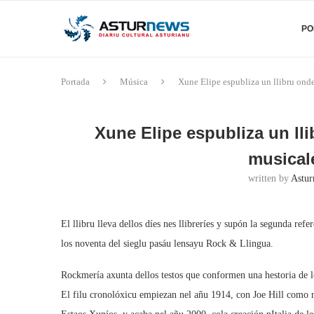
PO
Portada
Música
Xune Elipe espubliza un llibru ond
Xune Elipe espubliza un ll
musical
written by
Astur
El llibru lleva dellos díes nes llibreríes y supón la segunda ref
los noventa del sieglu pasáu lensayu Rock & Llingua.
Rockmería axunta dellos testos que conformen una hestoria de l
El filu cronolóxicu empiezan nel añu 1914, con Joe Hill como r