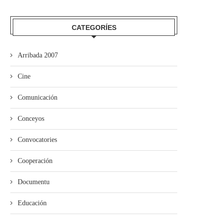
CATEGORÍES
Arribada 2007
Cine
mando Son amuesa’l nuevu folk
El Trasiegu Fest va tener 
asturiano
mercáu con...
Comunicación
Conceyos
Convocatories
Cooperación
Documentu
Educación