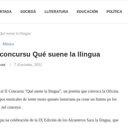
RTADA
SOCIEDÁ
LLITERATURA
EDUCACIÓN
POLÍTICA
ué suene la llingua
Música
oncursu Qué suene la llingua
rnet
7 d'avientu, 2011
 al II Concursu “Qué suene la llingua”, un premiu que convoca la Oficina
pos musicales de xente mozo quusen lasturianu pa crear un himnu pa los
u nel conceyu.
upu na celebración de la IX Edición de los Alcuentros Saca la llingua, que