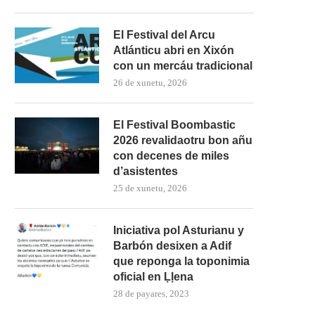
El Festival del Arcu
Atlánticu abri en Xixón
con un mercáu tradicional
26 de xunetu, 2026
El Festival Boombastic
2026 revalidaotru bon añu
con decenes de miles
d’asistentes
25 de xunetu, 2026
Iniciativa pol Asturianu y
Barbón desixen a Adif
que reponga la toponimia
oficial en Ḷḷena
28 de payares, 2023