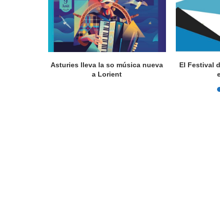
a en Lorient
Asturies lleva la so música nueva
El Festival 
nada...
a Lorient