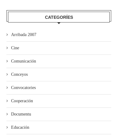
CATEGORÍES
Arribada 2007
mando Son amuesa’l nuevu folk
El Trasiegu Fest va tener 
asturiano
mercáu con...
Cine
Comunicación
Conceyos
Convocatories
Cooperación
Documentu
Educación