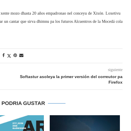
e xente mozo dhasta 20 años empadronao nel conceyu de Xixón. Loxetivu
rear un cantar que sirva dhimnu pa los futuros Alcuentros de la Mocedá cola
siguiente
Softastur asoleya la primer versión del correutor pa
Firefox
E PODRIA GUSTAR