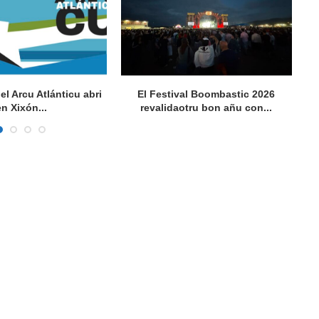
del Arcu Atlánticu abri
El Festival Boombastic 2026
Se
en Xixón...
revalidaotru bon añu con...