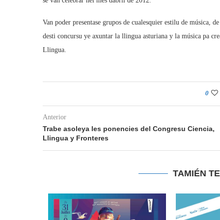
se van celebrar nel mes dabril de 2012.
Van poder presentase grupos de cualesquier estilu de música, d
desti concursu ye axuntar la llingua asturiana y la música pa c
Llingua.
0
Anterior
Trabe asoleya les ponencies del Congresu Ciencia,
Llingua y Fronteres
TAMIÉN T