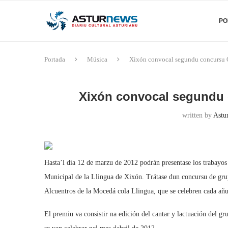
PO
Portada
Música
Xixón convocal segundu concursu Q
Xixón convocal segundu c
written by
Astu
Hasta’l día 12 de marzu de 2012 podrán presentase los trabayos
Municipal de la Llingua de Xixón. Trátase dun concursu de gru
Alcuentros de la Mocedá cola Llingua, que se celebren cada añ
El premiu va consistir na edición del cantar y lactuación del gr