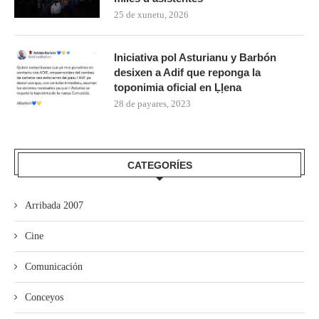
25 de xunetu, 2026
Iniciativa pol Asturianu y Barbón
desixen a Adif que reponga la
toponimia oficial en Ḷḷena
28 de payares, 2023
CATEGORÍES
Arribada 2007
Cine
Comunicación
Conceyos