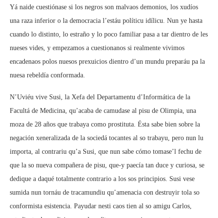
Yá naide cuestiónase si los negros son malvaos demonios, los xudíos
una raza inferior o la democracia l’estáu políticu idílicu. Nun ye hasta
cuando lo distinto, lo estraño y lo poco familiar pasa a tar dientro de les
nueses vides, y empezamos a cuestionanos si realmente vivimos
encadenaos polos nuesos prexuicios dientro d’un mundu preparáu pa la
nuesa rebeldía conformada.
N’Uviéu vive Susi, la Xefa del Departamentu d’Informática de la
Facultá de Medicina, qu’acaba de camudase al pisu de Olimpia, una
moza de 28 años que trabaya como prostituta. Ésta sabe bien sobre la
negación xeneralizada de la sociedá tocantes al so trabayu, pero nun lu
importa, al contrariu qu’a Susi, que nun sabe cómo tomase’l fechu de
que la so nueva compañera de pisu, que-y paecía tan duce y curiosa, se
dedique a daqué totalmente contrario a los sos principios. Susi vese
sumida nun tornáu de tracamundiu qu’amenacia con destruyir tola so
conformista esistencia. Payudar nesti caos tien al so amigu Carlos,