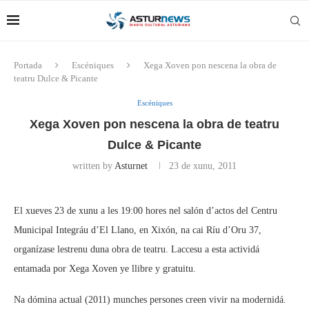
Portada
Escéniques
Xega Xoven pon nescena la obra de
teatru Dulce & Picante
Escéniques
Xega Xoven pon nescena la obra de teatru
Dulce & Picante
written by
Asturnet
23 de xunu, 2011
El xueves 23 de xunu a les 19:00 hores nel salón d’actos del Centru
Municipal Integráu d’El Llano, en Xixón, na cai Ríu d’Oru 37,
organízase lestrenu duna obra de teatru. Laccesu a esta actividá
entamada por Xega Xoven ye llibre y gratuitu.
Na dómina actual (2011) munches persones creen vivir na modernidá.