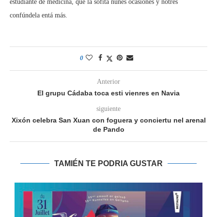
estudiante de medicina, que la sofita nunes ocasiones y notres
confúndela entá más.
0
Anterior
El grupu Cádaba toca esti vienres en Navia
siguiente
Xixón celebra San Xuan con foguera y conciertu nel arenal
de Pando
TAMIÉN TE PODRIA GUSTAR