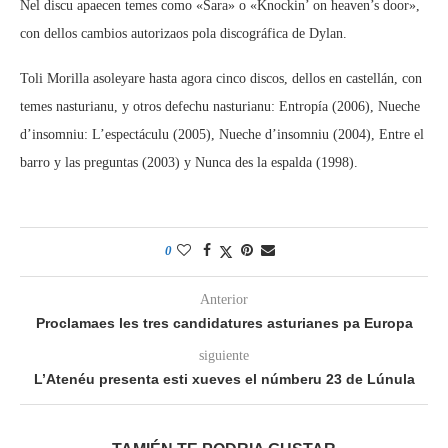
Nel discu apaecen temes como «Sara» o «Knockin’ on heaven’s door»,
con dellos cambios autorizaos pola discográfica de Dylan.
Toli Morilla asoleyare hasta agora cinco discos, dellos en castellán, con
temes nasturianu, y otros defechu nasturianu: Entropía (2006), Nueche
d’insomniu: L’espectáculu (2005), Nueche d’insomniu (2004), Entre el
barro y las preguntas (2003) y Nunca des la espalda (1998).
0
Anterior
Proclamaes les tres candidatures asturianes pa Europa
siguiente
L’Atenéu presenta esti xueves el númberu 23 de Lúnula