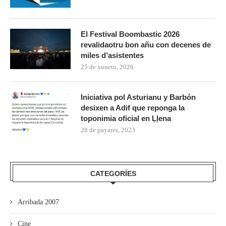
El Festival Boombastic 2026
revalidaotru bon añu con decenes de
miles d’asistentes
25 de xunetu, 2026
Iniciativa pol Asturianu y Barbón
desixen a Adif que reponga la
toponimia oficial en Ḷḷena
28 de payares, 2023
CATEGORÍES
Arribada 2007
Cine