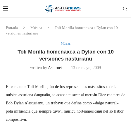
Portada
Música
Toli Morilla homenaxea a Dylan con 10
versiones nasturianu
Música
Toli Morilla homenaxea a Dylan con 10
versiones nasturianu
written by
Asturnet
13 de mayu, 2009
El cantautor Toli Morilla, ún de los representates más esitosos de la
música asturiana danguaño, ta acabante sacar al mercáu Diez cantares de
Bob Dylan n’asturianu, un trabayu que define como «dalgo natural»
pola influencia que siempre tuvo’l músicu norteamericanu nel so llabor
compositivu.