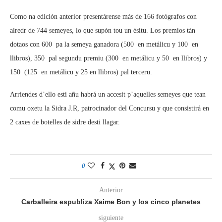
Como na edición anterior presentárense más de 166 fotógrafos con
alredr de 744 semeyes, lo que supón tou un ésitu. Los premios tán
dotaos con 600  pa la semeya ganadora (500  en metálicu y 100  en
llibros), 350  pal segundu premiu (300  en metálicu y 50  en llibros) y
150  (125  en metálicu y 25 en llibros) pal terceru.
Arriendes d’ello esti añu habrá un accesit p’aquelles semeyes que tean
comu oxetu la Sidra J.R, patrocinador del Concursu y que consistirá en
2 caxes de botelles de sidre desti llagar.
0
Anterior
Carballeira espubliza Xaime Bon y los cinco planetes
siguiente