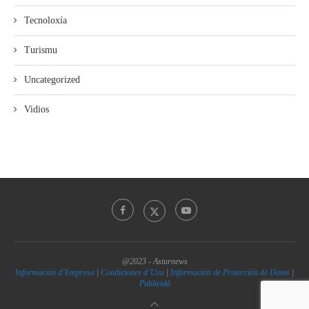
Tecnoloxía
Turismu
Uncategorized
Vidios
@2023 - Asturnews
Información d’Empresa
|
Condiciones d’Usu
|
Información de Protección de Datos
|
Publicidá