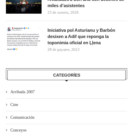
miles d’asistentes
25 de xunetu, 2026
Iniciativa pol Asturianu y Barbón
desixen a Adif que reponga la
toponimia oficial en Ḷḷena
28 de payares, 2023
CATEGORÍES
Arribada 2007
Cine
Comunicación
Conceyos