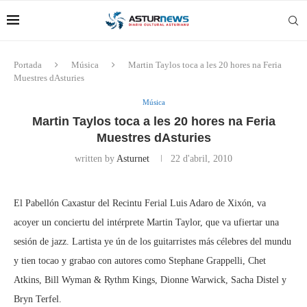
Portada
Música
Martin Taylos toca a les 20 hores na Feria
Muestres dAsturies
Música
Martin Taylos toca a les 20 hores na Feria
Muestres dAsturies
written by
Asturnet
22 d'abril, 2010
El Pabellón Caxastur del Recintu Ferial Luis Adaro de Xixón, va
acoyer un conciertu del intérprete Martin Taylor, que va ufiertar una
sesión de jazz. Lartista ye ún de los guitarristes más célebres del mundu
y tien tocao y grabao con autores como Stephane Grappelli, Chet
Atkins, Bill Wyman & Rythm Kings, Dionne Warwick, Sacha Distel y
Bryn Terfel.