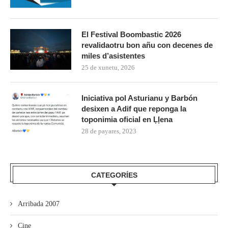
El Festival Boombastic 2026
revalidaotru bon añu con decenes de
miles d’asistentes
25 de xunetu, 2026
Iniciativa pol Asturianu y Barbón
desixen a Adif que reponga la
toponimia oficial en Ḷḷena
28 de payares, 2023
CATEGORÍES
Arribada 2007
Cine