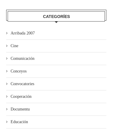
CATEGORÍES
Arribada 2007
Cine
elven los Taragaños del Cofrade
‘Güei sálese’ diseña una
a Uviéu
programación especial p
Comunicación
Selmana...
Conceyos
Convocatories
Cooperación
Documentu
Educación