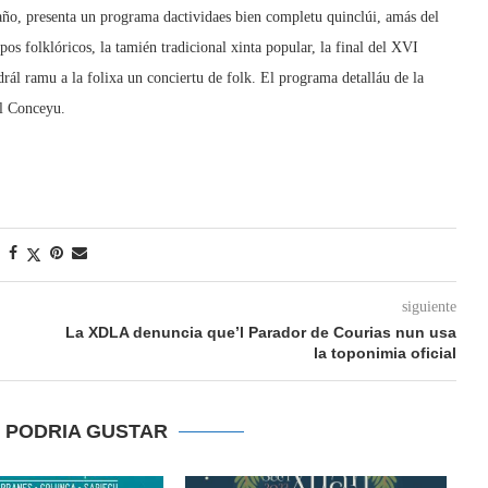
o, presenta un programa dactividaes bien completu quinclúi, amás del
upos folklóricos, la tamién tradicional xinta popular, la final del XVI
l ramu a la folixa un conciertu de folk. El programa detalláu de la
el Conceyu.
siguiente
La XDLA denuncia que’l Parador de Courias nun usa
la toponimia oficial
E PODRIA GUSTAR