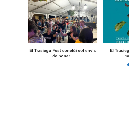
rte 36.000
El Trasiegu Fest conclúi col envís
El Trasie
ios
de poner...
me