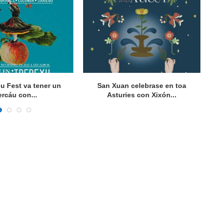
gu Fest va tener un
San Xuan celebrase en toa
Vu
rcáu con...
Asturies con Xixón...