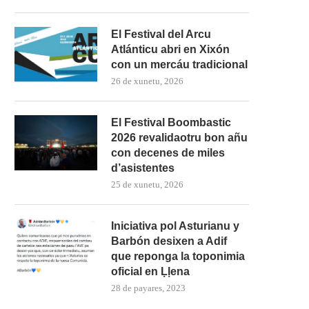
El Festival del Arcu
Atlánticu abri en Xixón
con un mercáu tradicional
26 de xunetu, 2026
El Festival Boombastic
2026 revalidaotru bon añu
con decenes de miles
d’asistentes
25 de xunetu, 2026
Iniciativa pol Asturianu y
Barbón desixen a Adif
que reponga la toponimia
oficial en Ḷḷena
28 de payares, 2023