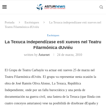
Portada
Escéniques
La Texuca independízase esti xueves nel
Teatru Filarmónica dUviéu
Escéniques
La Texuca independízase esti xueves nel Teatru
Filarmónica dUviéu
written by
Asturnet
24 de marzu, 2010
El Grupu de Teatru Carbayín va actuar esti xueves 25 de marzu nel
Teatru Filarmónica dUviéu. El grupu va representar nesta ocasión la
obra de José Ramón Oliva Alonso, La Texuca, República
Independiente, onde por un fallu burocráticu y una perda de
documentación na guerra civil, una fastera de la Texuca (que llinda con
cuatro conceyos asturianos) vese na posibilidá de dixebrase dEspaña y