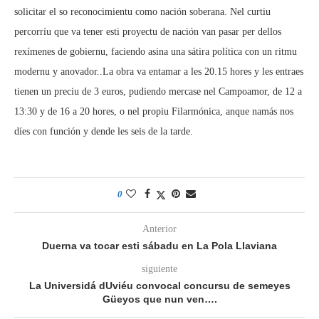
solicitar el so reconocimientu como nación soberana. Nel curtiu
percorríu que va tener esti proyectu de nación van pasar per dellos
rexímenes de gobiernu, faciendo asina una sátira política con un ritmu
modernu y anovador..La obra va entamar a les 20.15 hores y les entraes
tienen un preciu de 3 euros, pudiendo mercase nel Campoamor, de 12 a
13:30 y de 16 a 20 hores, o nel propiu Filarmónica, anque namás nos
díes con función y dende les seis de la tarde.
0
Anterior
Duerna va tocar esti sábadu en La Pola Llaviana
siguiente
La Universidá dUviéu convocal concursu de semeyes
Güeyos que nun ven….