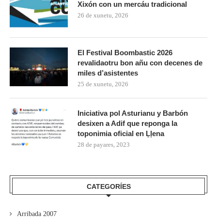
Xixón con un mercáu tradicional
26 de xunetu, 2026
El Festival Boombastic 2026
revalidaotru bon añu con decenes de
miles d’asistentes
25 de xunetu, 2026
Iniciativa pol Asturianu y Barbón
desixen a Adif que reponga la
toponimia oficial en Ḷḷena
28 de payares, 2023
CATEGORÍES
Arribada 2007