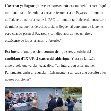
L’oxetivu ye llograr qu’esos consensos teóricos materialicense:
“equí
tol mundu ta d’alcuerdu na variante ferroviaria de Payares, tol mundu
ta d’alcuerdu na reforma de la PAC, tol mundu ta d’alcuerdu notra serie
de midíes pa que los derechos sociales lleguen al conxuntu de la xente,
pero cuando pasen el Payares, y son diputaos, da-yos un aire y
escaécense de los asturianos, d’Asturies”.
Esa busca d’una posición común tien que ser, a xuiciu del
candidatu d’IX-UP, el centru del alderique.
Y esa ye la razón
cimera pola que va plantegar, dixo, “un intergrupu asturianu nel
Parlamentu, ensin arrenunciar, lóxicamente, a tar cada unu adscritu a les
nueses posiciones”.