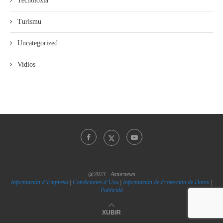
Tecnoloxía
Turismu
Uncategorized
Vidios
@2023 - Asturnews
Información d’Empresa
|
Condiciones d’Usu
|
Información de Protección de Datos
|
Publicidá
XUBIR