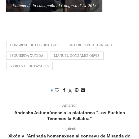
Entamu de la camapaña al Congresu d’IX 2015
CONGRESU DE LOS DIPUTAOS
INTERGRUPU ASTURIANU
IZQUIERDA XUNIDA
MANUEL GONZÁLEZ ORVIZ
VARIANTE DE PAYARES
0
Anterior
Andecha Astur xúnese a la plataforma “Los Pueblos
Tenemos la Pallabra”
siguiente
Xixón y l’Arribada homenaxeen al conceyu de Miranda do