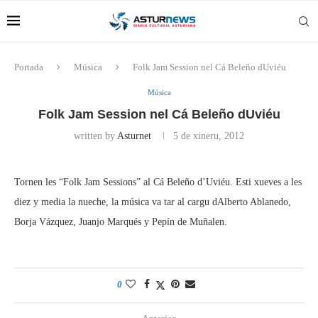
Portada
Música
Folk Jam Session nel Cá Beleño dUviéu
Música
Folk Jam Session nel Cá Beleño dUviéu
written by
Asturnet
5 de xineru, 2012
Tornen les “Folk Jam Sessions” al Cá Beleño d’Uviéu. Esti xueves a les
diez y media la nueche, la música va tar al cargu dAlberto Ablanedo,
Borja Vázquez, Juanjo Marqués y Pepín de Muñalen.
0