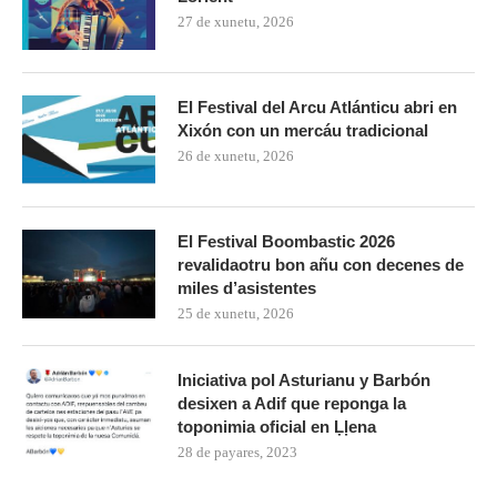
27 de xunetu, 2026
El Festival del Arcu Atlánticu abri en
Xixón con un mercáu tradicional
26 de xunetu, 2026
El Festival Boombastic 2026
revalidaotru bon añu con decenes de
miles d’asistentes
25 de xunetu, 2026
Iniciativa pol Asturianu y Barbón
desixen a Adif que reponga la
toponimia oficial en Ḷḷena
28 de payares, 2023