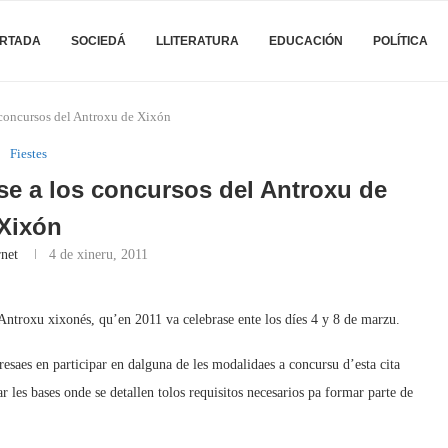
RTADA
SOCIEDÁ
LLITERATURA
EDUCACIÓN
POLÍTICA
 concursos del Antroxu de Xixón
Fiestes
se a los concursos del Antroxu de
Xixón
rnet
4 de xineru, 2011
 Antroxu xixonés, qu’en 2011 va celebrase ente los díes 4 y 8 de marzu.
esaes en participar en dalguna de les modalidaes a concursu d’esta cita
r les bases onde se detallen tolos requisitos necesarios pa formar parte de