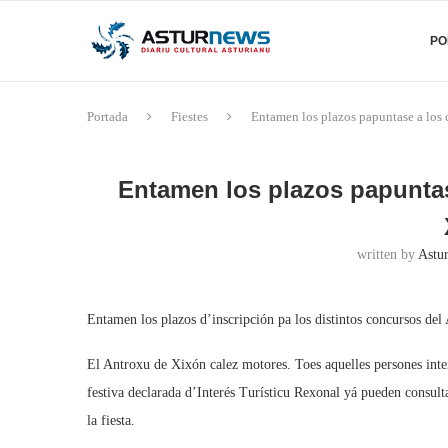
PO
Portada
Fiestes
Entamen los plazos papuntase a los
Entamen los plazos papunta
written by
Astu
Entamen los plazos d’inscripción pa los distintos concursos del
El Antroxu de Xixón calez motores. Toes aquelles persones inter
festiva declarada d’Interés Turísticu Rexonal yá pueden consulta
la fiesta.