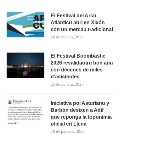
El Festival del Arcu
Atlánticu abri en Xixón
con un mercáu tradicional
26 de xunetu, 2026
El Festival Boombastic
2026 revalidaotru bon añu
con decenes de miles
d’asistentes
25 de xunetu, 2026
Iniciativa pol Asturianu y
Barbón desixen a Adif
que reponga la toponimia
oficial en Ḷḷena
28 de payares, 2023