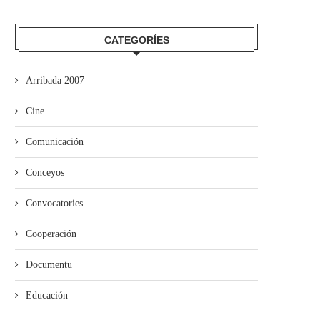
CATEGORÍES
Arribada 2007
Cine
elven los Taragaños del Cofrade
‘Güei sálese’ diseña una
a Uviéu
programación especial p
Comunicación
Selmana...
Conceyos
Convocatories
Cooperación
Documentu
Educación