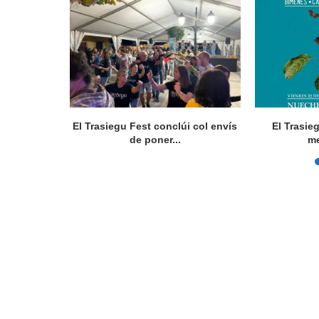
rte 36.000
El Trasiegu Fest conclúi col envís
El Trasie
ios
de poner...
me