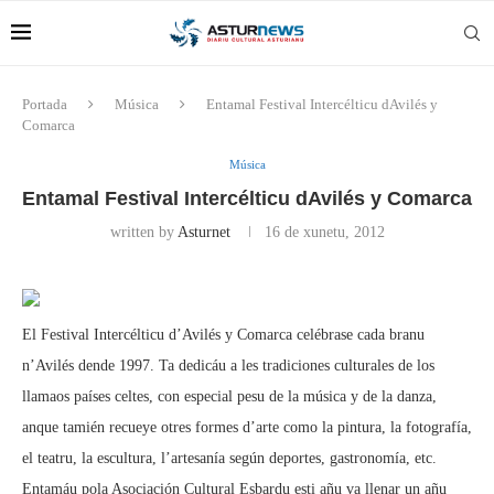
Portada
Música
Entamal Festival Intercélticu dAvilés y
Comarca
Música
Entamal Festival Intercélticu dAvilés y Comarca
written by
Asturnet
16 de xunetu, 2012
El Festival Intercélticu d’Avilés y Comarca celébrase cada branu
n’Avilés dende 1997. Ta dedicáu a les tradiciones culturales de los
llamaos países celtes, con especial pesu de la música y de la danza,
anque tamién recueye otres formes d’arte como la pintura, la fotografía,
el teatru, la escultura, l’artesanía según deportes, gastronomía, etc.
Entamáu pola Asociación Cultural Esbardu esti añu va llenar un añu