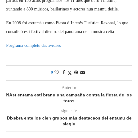
partíos en 150 actos programaos nos 11 díes que duró’l mesmu,
xuntando a 800 músicos, baillarinos y actores nun mesmu defile.
En 2008 foi estremáu como Fiesta d’Interés Turísticu Rexonal, lo que
consolidó esti festival dientro del panorama de la música celta.
Porgrama completu dactividaes
0
Anterior
NAst entama esti branu una campaña contra la fiesta de los
toros
siguiente
Dixebra ente los cien grupos más destacaos del entamu de
sieglu