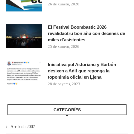
26 de xunetu, 2026
El Festival Boombastic 2026
revalidaotru bon añu con decenes de
miles d’asistentes
25 de xunetu, 2026
Iniciativa pol Asturianu y Barbón
desixen a Adif que reponga la
toponimia oficial en Ḷḷena
28 de payares, 2023
CATEGORÍES
Arribada 2007