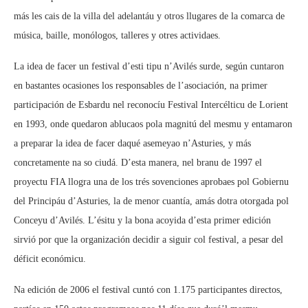
más les cais de la villa del adelantáu y otros llugares de la comarca de
música, baille, monólogos, talleres y otres actividaes.
La idea de facer un festival d’esti tipu n’Avilés surde, según cuntaron
en bastantes ocasiones los responsables de l’asociación, na primer
participación de Esbardu nel reconocíu Festival Intercélticu de Lorient
en 1993, onde quedaron ablucaos pola magnitú del mesmu y entamaron
a preparar la idea de facer daqué asemeyao n’Asturies, y más
concretamente na so ciudá. D’esta manera, nel branu de 1997 el
proyectu FIA llogra una de los trés sovenciones aprobaes pol Gobiernu
del Principáu d’Asturies, la de menor cuantía, amás dotra otorgada pol
Conceyu d’Avilés. L’ésitu y la bona acoyida d’esta primer edición
sirvió por que la organización decidir a siguir col festival, a pesar del
déficit económicu.
Na edición de 2006 el festival cuntó con 1.175 participantes directos,