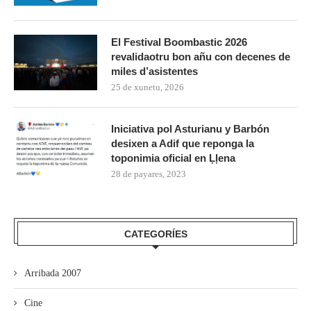
El Festival Boombastic 2026
revalidaotru bon añu con decenes de
miles d’asistentes
25 de xunetu, 2026
Iniciativa pol Asturianu y Barbón
desixen a Adif que reponga la
toponimia oficial en Ḷḷena
28 de payares, 2023
CATEGORÍES
Arribada 2007
Cine