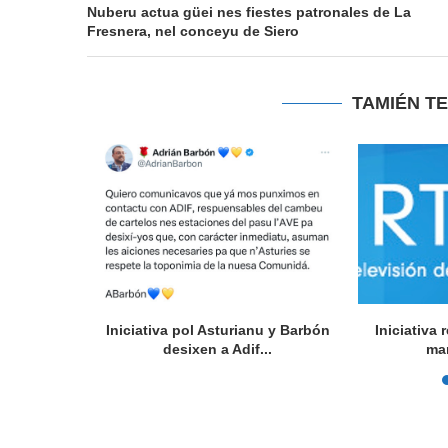
Nuberu actua güei nes fiestes patronales de La
Fresnera, nel conceyu de Siero
TAMIÉN T
l Festival
Iniciativa pol Asturianu y Barbón
Iniciativa
rsidá...
desixen a Adif...
ma