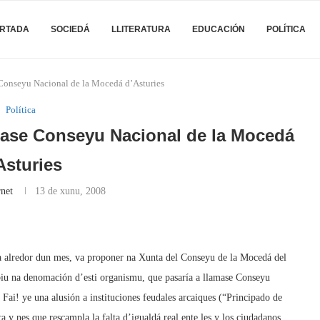
RTADA
SOCIEDÁ
LLITERATURA
EDUCACIÓN
POLÍTICA
Conseyu Nacional de la Mocedá d’Asturies
Política
ase Conseyu Nacional de la Mocedá
Asturies
rnet
13 de xunu, 2008
va alredor dun mes, va proponer na Xunta del Conseyu de la Mocedá del
u na denomación d’esti organismu, que pasaría a llamase Conseyu
Fai! ye una alusión a instituciones feudales arcaiques (“Principado de
a y nes que rescampla la falta d’igualdá real ente les y los ciudadanos.