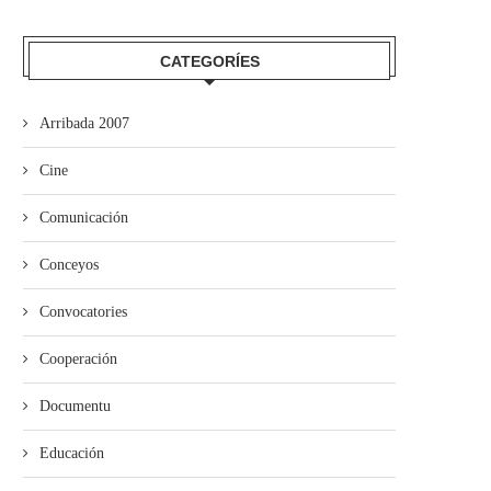
CATEGORÍES
Arribada 2007
Cine
Comunicación
Conceyos
Convocatories
Cooperación
ína entama’l cursu políticu con
Xixón aprueba’l proyectu
un actu n’Uviéu
d’Ordenanza d’Igualdá en
Muyeres y...
Documentu
Educación