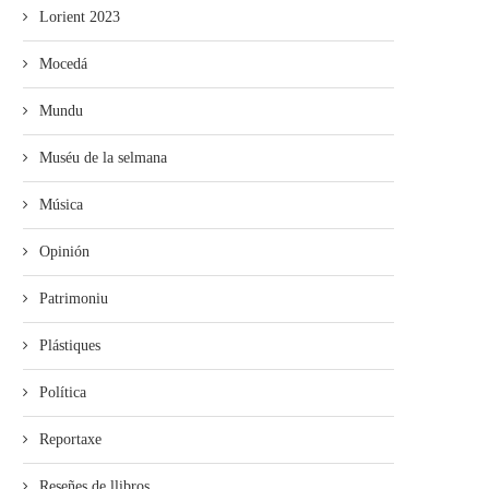
Lorient 2023
Mocedá
Mundu
Muséu de la selmana
Música
Opinión
Patrimoniu
Plástiques
Política
Reportaxe
Reseñes de llibros