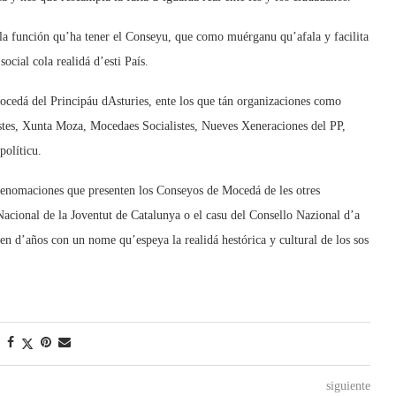
ola función qu’ha tener el Conseyu, que como muérganu qu’afala y facilita
ial cola realidá d’esti País.
ocedá del Principáu dAsturies, ente los que tán organizaciones como
stes, Xunta Moza, Mocedaes Socialistes, Nueves Xeneraciones del PP,
políticu.
denomaciones que presenten los Conseyos de Mocedá de les otres
cional de la Joventut de Catalunya o el casu del Consello Nazional d’a
n d’años con un nome qu’espeya la realidá hestórica y cultural de los sos
siguiente