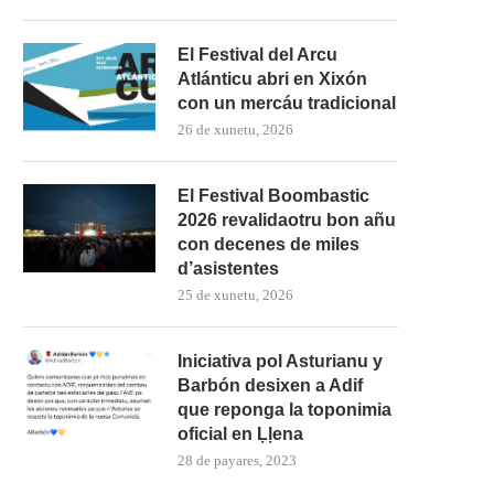
El Festival del Arcu
Atlánticu abri en Xixón
con un mercáu tradicional
26 de xunetu, 2026
El Festival Boombastic
2026 revalidaotru bon añu
con decenes de miles
d’asistentes
25 de xunetu, 2026
Iniciativa pol Asturianu y
Barbón desixen a Adif
que reponga la toponimia
oficial en Ḷḷena
28 de payares, 2023