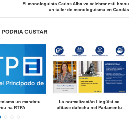
El monologuista Carlos Alba va celebrar esti branu
un taller de monologuismu en Candás
E PODRIA GUSTAR
 reclama un mandatu
La normalización llingüística
A
rcu na RTPA
afitase dafechu nel Parlamentu