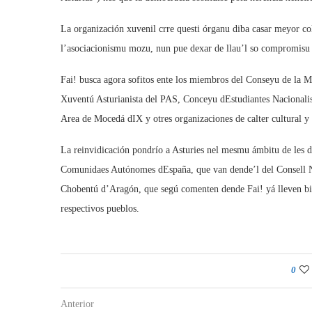
La organización xuvenil crre questi órganu diba casar meyor c
l’asociacionismu mozu, nun pue dexar de llau’l so compromisu soc
Fai! busca agora sofitos ente los miembros del Conseyu de la M
Xuventú Asturianista del PAS, Conceyu dEstudiantes Nacionali
Area de Mocedá dIX y otres organizaciones de calter cultural y 
La reinvidicación pondrío a Asturies nel mesmu ámbitu de les 
Comunidaes Autónomes dEspaña, que van dende’l del Consell Na
Chobentú d’Aragón, que segú comenten dende Fai! yá lleven bie
respectivos pueblos.
0
Anterior