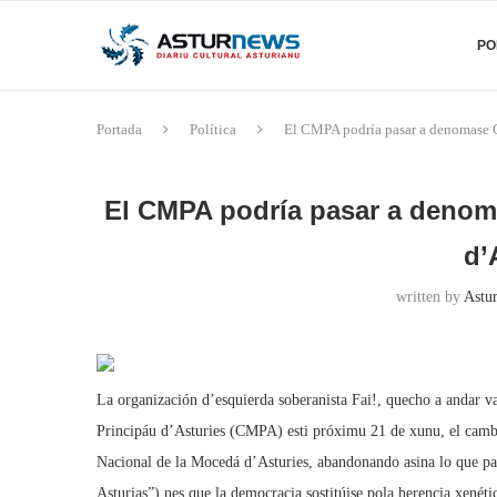
PO
Portada
Política
El CMPA podría pasar a denomase 
El CMPA podría pasar a denom
d’
written by
Astu
La organización d’esquierda soberanista Fai!, quecho a andar 
Principáu d’Asturies (CMPA) esti próximu 21 de xunu, el cambi
Nacional de la Mocedá d’Asturies, abandonando asina lo que pa 
Asturias”) nes que la democracia sostitúise pola herencia xenétic