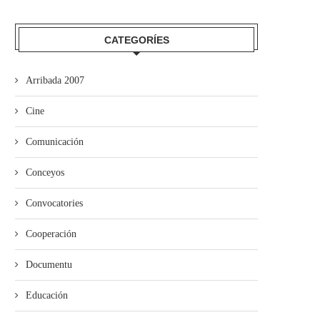
CATEGORÍES
El Grupu de Teatro San Félix de
Los estudiantes de Primaria
Valdesoto...
averase al Teatru...
Arribada 2007
Cine
Comunicación
Conceyos
Convocatories
Cooperación
Documentu
Educación