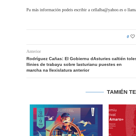
Pa más información podeis escribir a cellalba@yahoo.es o llama
0
Anterior
Rodríguez Cañas: El Gobiernu dAsturies caltién tole
llinies de trabayu sobre lasturianu puestes en
marcha na llexislatura anterior
TAMIÉN T