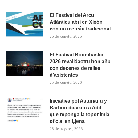
El Festival del Arcu
Atlánticu abri en Xixón
con un mercáu tradicional
26 de xunetu, 2026
El Festival Boombastic
2026 revalidaotru bon añu
con decenes de miles
d’asistentes
25 de xunetu, 2026
Iniciativa pol Asturianu y
Barbón desixen a Adif
que reponga la toponimia
oficial en Ḷḷena
28 de payares, 2023