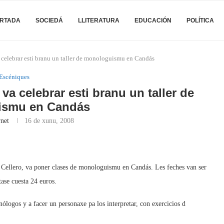
RTADA
SOCIEDÁ
LLITERATURA
EDUCACIÓN
POLÍTICA
 celebrar esti branu un taller de monologuismu en Candás
Escéniques
va celebrar esti branu un taller de
ismu en Candás
rnet
16 de xunu, 2008
 Cellero, va poner clases de monologuismu en Candás. Les feches van ser
tase cuesta 24 euros.
ólogos y a facer un personaxe pa los interpretar, con exercicios d