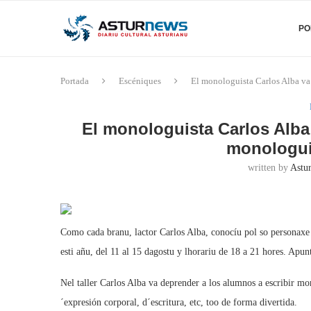
PO
Portada
Escéniques
El monologuista Carlos Alba va
El monologuista Carlos Alba 
monologu
written by
Astu
Como cada branu, lactor Carlos Alba, conocíu pol so personaxe
esti añu, del 11 al 15 dagostu y lhorariu de 18 a 21 hores. Apun
Nel taller Carlos Alba va deprender a los alumnos a escribir mon
´expresión corporal, d´escritura, etc, too de forma divertida.