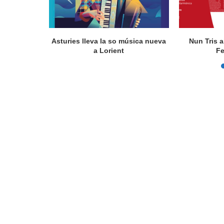
actúa en
Asturies lleva la so música nueva
Nun Tris a
a Lorient
Fe