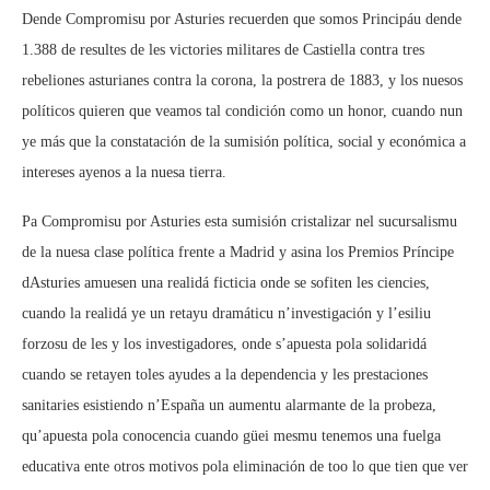
Dende Compromisu por Asturies recuerden que somos Principáu dende
1.388 de resultes de les victories militares de Castiella contra tres
rebeliones asturianes contra la corona, la postrera de 1883, y los nuesos
políticos quieren que veamos tal condición como un honor, cuando nun
ye más que la constatación de la sumisión política, social y económica a
intereses ayenos a la nuesa tierra.
Pa Compromisu por Asturies esta sumisión cristalizar nel sucursalismu
de la nuesa clase política frente a Madrid y asina los Premios Príncipe
dAsturies amuesen una realidá ficticia onde se sofiten les ciencies,
cuando la realidá ye un retayu dramáticu n’investigación y l’esiliu
forzosu de les y los investigadores, onde s’apuesta pola solidaridá
cuando se retayen toles ayudes a la dependencia y les prestaciones
sanitaries esistiendo n’España un aumentu alarmante de la probeza,
qu’apuesta pola conocencia cuando güei mesmu tenemos una fuelga
educativa ente otros motivos pola eliminación de too lo que tien que ver