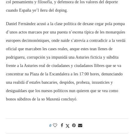
col pensamientu y filosofía, y defensora de los valores del deporte
cuando España ye’l ñeru del doping.
Daniel Fernández acusó a la clase política de dexase cegar pola pompa
d’unos actos marcaos por una puesta n’escena típica de les monarquíes
europees decimonóniques, onde naide s’atrevía a contradicir a la verdá
oficial que marcaben les cases reales, anque estes tean llenes de
podrigueru, corrupción ya impunidá una Asturies ficticia y súbdita
frente a la Asturies real de ciudadanes y ciudadanos llibres que se va
concentrar na Plaza de la Escandalera a les 17:00 hores, denunciando
una realidá d’estafes bancaries, despidos, probeza, inxusticies y
desigualdaes que los nuesos políticos nun quieren que se vea como
bonos súbditos de la so Maxestá concluyó.
0