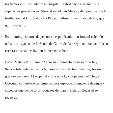
les llames y lu treslladaron al Hospital Central dAsturies nun foi a
superar les graves feríes. Morríal sábadu en Madrid, dempués de que lu
treslladaren al Hospital de La Paz nun últimu intentu por salvalu, que
nun tuvo ésitu.
Esti domingu cientos de persones despidiéronlu nun funeral celebráu
nel so conceyu, onde la Banda de Gaites de Ribeseya, na quentamó la so
carrera musical, -y fizo un homenaxe caberu.
David Mateos Puru tenía 32 años nel momento de la so muerte y
llevaba tola vida dedicáu a la música folk y lautomovilismu, les sos
grandes pasiones. El so perfil en Facebook, y la páxina del Chigrel
Corquiéu convirtiéronse nimprovisaos espacios dhomaxena damigos y
conocíos que dende tolos requexos del país-y ficieron llegar el so
recuerdu.