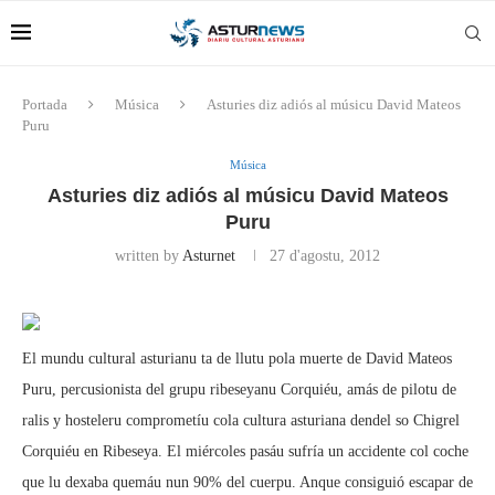
Portada
Música
Asturies diz adiós al músicu David Mateos
Puru
Música
Asturies diz adiós al músicu David Mateos
Puru
written by
Asturnet
27 d'agostu, 2012
El mundu cultural asturianu ta de llutu pola muerte de David Mateos
Puru, percusionista del grupu ribeseyanu Corquiéu, amás de pilotu de
ralis y hosteleru comprometíu cola cultura asturiana dendel so Chigrel
Corquiéu en Ribeseya. El miércoles pasáu sufría un accidente col coche
que lu dexaba quemáu nun 90% del cuerpu. Anque consiguió escapar de