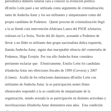
periodística dinterés xeneral cara a conocer la evolución política
dEmilio León pasó a ser utilizada comu argumentu de criminalización,
tantu de Andecha Astur y los sos militantes y simpatizantes comu del
propiu candidatu de Podemos.  Questi procesu de criminalización llegó
a la so llende cola intervención dAdriana Lastra del PSOE nAsturies,
rializaes en La Sexta, Noche del díi dayeri, acusando a Podemos de
llevar a un llíder es militante dun grupu nacionalista dultra izquierda,
llamáu Andecha Astur, siguíu dun inaceptable silenciu del contertuliu de
Podemos, Iñigo Errejón. Por tou ello Andecha Astur considera
pertinente esclariar que:  Efeutivamente, Emilio León foi candidatu
dAndecha Astur nes elleiciones llocales de 1999 (Corvera) y 2007
(Llanes).  Acullá de les rellaciones damistanza dEmilio León con
militantes de Andecha Astur, la so participación nestes llistes
elleutorales respondió a la so condición de simpatizante de la
organización, siendo avezada la so participación en distintes actividaes y
movilizaciones dAndecha Astur demientres esos años.  Esta condición