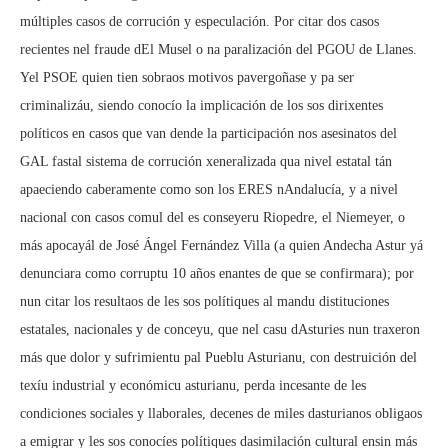
múltiples casos de corrución y especulación. Por citar dos casos
recientes nel fraude dEl Musel o na paralización del PGOU de Llanes. 
Yel PSOE quien tien sobraos motivos pavergoñase y pa ser
criminalizáu, siendo conocío la implicación de los sos dirixentes
políticos en casos que van dende la participación nos asesinatos del
GAL fastal sistema de corrución xeneralizada qua nivel estatal tán
apaeciendo caberamente como son los ERES nAndalucía, y a nivel
nacional con casos comul del es conseyeru Riopedre, el Niemeyer, o
más apocayál de José Ángel Fernández Villa (a quien Andecha Astur yá
denunciara como corruptu 10 años enantes de que se confirmara); por
nun citar los resultaos de les sos polítiques al mandu distituciones
estatales, nacionales y de conceyu, que nel casu dAsturies nun traxeron
más que dolor y sufrimientu pal Pueblu Asturianu, con destruición del
texíu industrial y económicu asturianu, perda incesante de les
condiciones sociales y llaborales, decenes de miles dasturianos obligaos
a emigrar y les sos conocíes polítiques dasimilación cultural ensin más