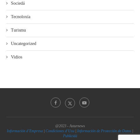
Sociedá
Tecnoloxía
Turismu
Uncategorized
Vidios
@2023 - Asturnews
Información d’Empresa
|
Condiciones d’Usu
|
Información de Protección de Datos
|
Publicidá