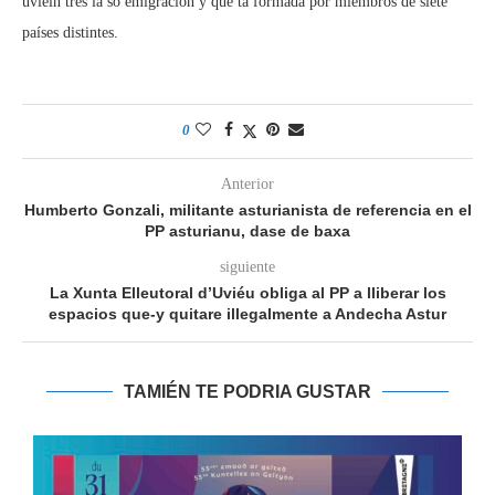
uvieín tres la so emigración y que ta formada por miembros de siete
países distintes.
0
Anterior
Humberto Gonzali, militante asturianista de referencia en el
PP asturianu, dase de baxa
siguiente
La Xunta Elleutoral d’Uviéu obliga al PP a lliberar los
espacios que-y quitare illegalmente a Andecha Astur
TAMIÉN TE PODRIA GUSTAR