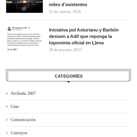
miles d’asistentes
25 de xunetu, 2026
Iniciativa pol Asturianu y Barbón
desixen a Adif que reponga la
toponimia oficial en Ḷḷena
28 de payares, 2023
CATEGORÍES
Arribada 2007
Cine
Comunicación
Conceyos