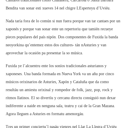
Cantares tradicionales como Chalaneru, Carcarosa o Santa Bárbara
Bendita van sonar esti xueves 14 nel chigre LEsperteyu d’Uviéu.
Nada taría fora de lo común si nun fuera porque van tar cantaes por un
xaponés y porque van sonar ente un repertoriu que tamién recueye
pieces populares del país nipón. Dos componentes de Fuxida la banda
neoyorkina qu’entemez estos dos cultures- tán nAsturies y van
aprovechar la ocasión pa presentar la so música.
Fuxida ye l’alcuentru ente los soníos tradicionales asturianos y
xaponeses. Una banda formada en Nueva York va un añu por cinco
músicos orixinarios de Asturies, Xapón y Cataluña que da como
resultáu un amiestu orixinal y rompedor de folk, jazz, pop, rock y
ritmos llatinos. El so divertíu y cercanu directu consiguió nun dexar
indiferente a naide en nenguna sala, teatru y cai de la Gran Mazana.
Agora lleguen a Asturies en formatu amenorgáu.
Tres un primer conciertu’l pasáu vienres nel Llar La Llegra d’Uviéu