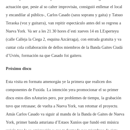
actuación que, pesie al so calter improvisáu, consiguió enllenar el local
y encandilar al públicu-, Carlos Casado (saxu sopranu y gaita) y Tatsuo
Teraoka (voz y guitarra), van repitir espectáculo antes del so regresu a
Nueva York. Va ser a les 21.30 hores d’esti xueves 14 en LEsperteyu
(calle Calleja la Ciega 2, esquina Azcárraga), con entrada gratuita y va
cuntar cola collaboración de dellos miembros de la Banda Gaites Ciudá
d’Uviéu, formación na que Casado foi gaiteru.
Próximu discu
Esta visita en formatu amenorgáu ye la primera que realicen dos
componentes de Fuxida. La intención yera promocionar el so primer
discu estos díes nAsturies pero, por problemes de tiempu, la grabación
tuvo que retrasase; de vuelta a Nueva York, van retomar el proyectu.
Amás Carlos Casado va siguir al mandu de la Banda de Gaites de Nueva
York, primer banda asturiana d’Estaos Xuníos que fundó esti músicu