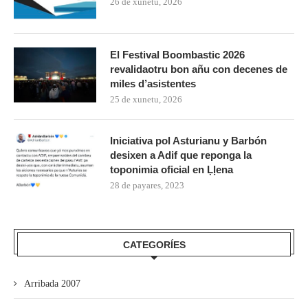
26 de xunetu, 2026
El Festival Boombastic 2026
revalidaotru bon añu con decenes de
miles d’asistentes
25 de xunetu, 2026
Iniciativa pol Asturianu y Barbón
desixen a Adif que reponga la
toponimia oficial en Ḷḷena
28 de payares, 2023
CATEGORÍES
Arribada 2007