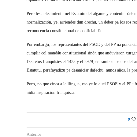
Pero lestablecimientu nel Estatutu del algame y conteníu básicu 
normalización, ye, arriendes dun drechu, un deber pa los sos r
reconocencia constitucional de cooficialidá.
Por embargu, los representantes del PSOE y del PP na ponencia 
cumplir col mandáu constitucional sinón que anduvieron xurgand
Decretos franquistes el 1433 y el 2929, entrambos los dos del a
Estatutu, perafayadizu pa desaniciar dafechu, nunos años, la pre
Poro, no que cinca a la llingua, eso ye lo quel PSOE y el PP uf
nidia inspiración franquista.
0
Anterior