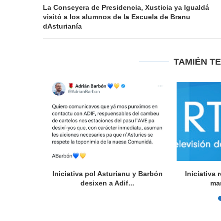
La Conseyera de Presidencia, Xusticia ya Igualdá
visitó a los alumnos de la Escuela de Branu
dAsturianía
TAMIÉN T
l Festival
Iniciativa pol Asturianu y Barbón
Iniciativa
rsidá...
desixen a Adif...
ma