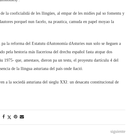
de la cooficialidá de les llingües, al empar de les midíes pal so fomentu y
edautores porquel nun facelo, na prautica, camuda en papel moyao la
pa la reforma del Estatutu dAutonomía dAsturies nun solo se ñeguen a
o pela hestoria más llaceriosa del drechu español fasta atopar dos
ñu 1975- que, amestaos, dieron pa un testu, el proyeutu dartículu 4 del
sencia de la llingua asturiana del país onde ñació.
ren a la sociedá asturiana del sieglu XXI: un desacatu constitucional de
siguiente