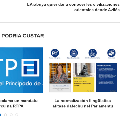
LArabuya quier dar a conocer les civilizaciones
orientales dende Avilés
E PODRIA GUSTAR
 reclama un mandatu
La normalización llingüística
A
rcu na RTPA
afitase dafechu nel Parlamentu