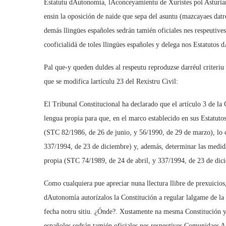
Estatutu dAutonomía, lAconceyamientu de Xuristes pol Asturian
ensin la oposición de naide que sepa del asuntu (mazcayaes datrev
demás llingües españoles sedrán tamién oficiales nes respeutive
cooficialidá de toles llingües españoles y delega nos Estatutos 
Pal que-y queden duldes al respeutu reproduzse darréul criteriu
que se modifica lartículu 23 del Rexistru Civil:
El Tribunal Constitucional ha declarado que el artículo 3 de 
lengua propia para que, en el marco establecido en sus Estatuto
(STC 82/1986, de 26 de junio, y 56/1990, de 29 de marzo), lo c
337/1994, de 23 de diciembre) y, además, determinar las medida
propia (STC 74/1989, de 24 de abril, y 337/1994, de 23 de dici
Como cualquiera pue apreciar nuna llectura llibre de prexuicios,
dAutonomía autorízalos la Constitución a regular lalgame de la 
fecha notru sitiu. ¿Ónde?. Xustamente na mesma Constitución y 
españoles sedrán tamién oficiales nes respeutives Comunidaes A