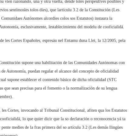
u vien razonando, una y otra vuelta, dende toles perspeutives posibles y
íos sentímosles tolos díes), que lartículu 3.2 de la Constitución (Les
s Comunidaes Autónomes alcordies colos sos Estatutos) instaura la
dAutonomía, esclusivamente, lestablecimientu del modelu de cooficialidá.
 de les Cortes Españoles, espresáu nel Entamu duna Llei, la 12/2005, pela
la Constitución supone una habilitación de las Comunidades Autónomas con
s de Autonomía, puedan regular el alcance del concepto de oficialidad
ual supone establecer el contenido básico de dicha oficialidad (STC
s que sean precisas para el fomento o la normalización de su lengua
embre).
 les Cortes, invocando al Tribunal Constitucional, afiten qua los Estatutos
cooficialidá, lo que quier dicir que la so declaración o reconocencia yá ta
pente medies de la fras primera del so artículu 3.2 (Les demás llingües
utónomes) .