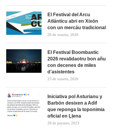
El Festival del Arcu
Atlánticu abri en Xixón
con un mercáu tradicional
26 de xunetu, 2026
El Festival Boombastic
2026 revalidaotru bon añu
con decenes de miles
d’asistentes
25 de xunetu, 2026
Iniciativa pol Asturianu y
Barbón desixen a Adif
que reponga la toponimia
oficial en Ḷḷena
28 de payares, 2023