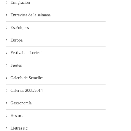
Emigración
Entrevista de la selmana
Escéniques
Europa
Festival de Lorient
Fiestes
Galería de Semelles
Galerías 2008/2014
ína entama’l cursu políticu con
Xixón aprueba’l proyectu
Gastronomía
un actu n’Uviéu
d’Ordenanza d’Igualdá en
Muyeres y...
Hestoria
Lletres s.c.