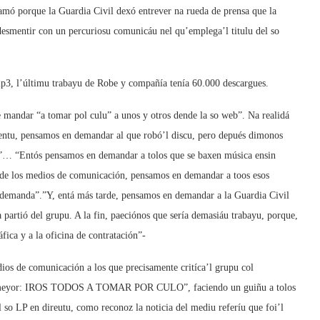
tamó porque la Guardia Civil dexó entrever na rueda de prensa que la
desmentir con un percuriosu comunicáu nel qu’emplega’l titulu del so
mp3, l’últimu trabayu de Robe y compañía tenía 60.000 descargues.
mandar “a tomar pol culu” a unos y otros dende la so web”. Na realidá
ntu, pensamos en demandar al que robó’l discu, pero depués dimonos
pa”… “Entós pensamos en demandar a tolos que se baxen música ensin
és de los medios de comunicación, pensamos en demandar a toos esos
 demanda”.”Y, entá más tarde, pensamos en demandar a la Guardia Civil
 partió del grupu. A la fin, paeciónos que sería demasiáu trabayu, porque,
ica y a la oficina de contratación”-
ios de comunicación a los que precisamente critíca’l grupu col
os meyor: IROS TODOS A TOMAR POR CULO”, faciendo un guiñu a tolos
l so LP en direutu, como reconoz la noticia del mediu referíu que foi’l