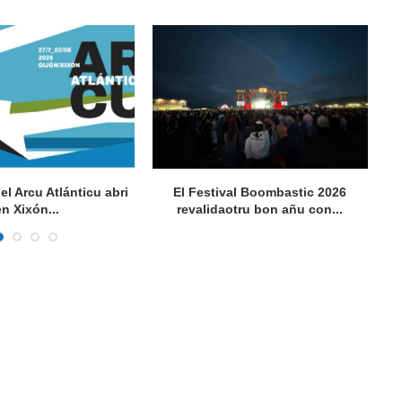
del Arcu Atlánticu abri
El Festival Boombastic 2026
Se
en Xixón...
revalidaotru bon añu con...