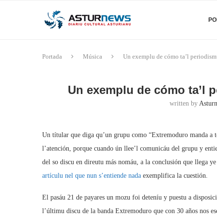
PO
Portada
Música
Un exemplu de cómo ta’l periodism
Un exemplu de cómo ta’l p
written by
Asturn
Un títular que diga qu’un grupu como “Extremoduro manda a tom
l’atención, porque cuando ún llee’l
comunicáu del grupu y entien
del so discu en direutu más nomáu, a la conclusión que llega ye
artículu nel que nun s’entiende nada
exemplifica la cuestión.
El pasáu 21 de payares un mozu foi deteníu y puestu a disposic
l’últimu discu de la banda Extremoduro que con 30 años nos esc