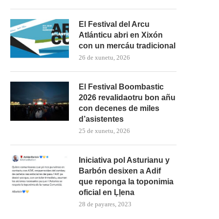
El Festival del Arcu
Atlánticu abri en Xixón
con un mercáu tradicional
26 de xunetu, 2026
El Festival Boombastic
2026 revalidaotru bon añu
con decenes de miles
d’asistentes
25 de xunetu, 2026
Iniciativa pol Asturianu y
Barbón desixen a Adif
que reponga la toponimia
oficial en Ḷḷena
28 de payares, 2023