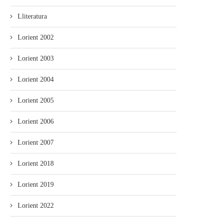
Lliteratura
Lorient 2002
Lorient 2003
Lorient 2004
Lorient 2005
mando Son amuesa’l nuevu folk
El Trasiegu Fest va tener 
asturiano
mercáu con...
Lorient 2006
Lorient 2007
Lorient 2018
Lorient 2019
Lorient 2022