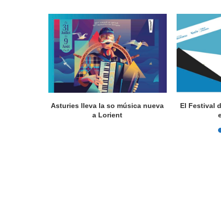
a en Lorient
Asturies lleva la so música nueva
El Festival 
nada...
a Lorient