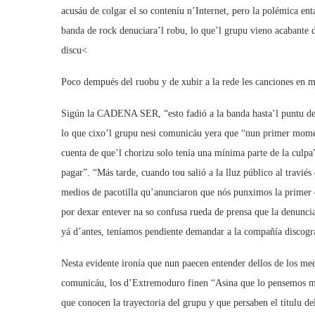
acusáu de colgar el so conteníu n’Internet, pero la polémica en
banda de rock denuciara’l robu, lo que’l grupu vieno acabante 
discu<
Poco dempués del ruobu y de xubir a la rede les canciones en 
Sigún la CADENA SER, “esto fadió a la banda hasta’l puntu de 
lo que cixo’l grupu nesi comunicáu yera que “nun primer mome
cuenta de que’l chorizu solo tenía una mínima parte de la cul
pagar”. “Más tarde, cuando tou salió a la lluz público al travi
medios de pacotilla qu’anunciaron que nós punximos la primer
por dexar entever na so confusa rueda de prensa que la denuncia
yá d’antes, teníamos pendiente demandar a la compañía discográf
Nesta evidente ironía que nun paecen entender dellos de los med
comunicáu, los d’Extremoduro finen “Asina que lo pensem
que conocen la trayectoria del grupu y que persaben el títulu de