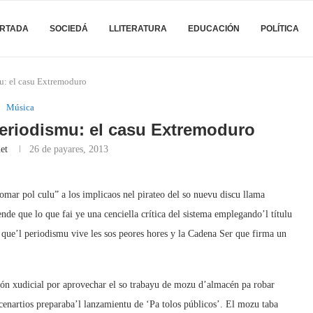
RTADA
SOCIEDÁ
LLITERATURA
EDUCACIÓN
POLÍTICA
u: el casu Extremoduro
Música
eriodismu: el casu Extremoduro
et
26 de payares, 2013
ar pol culu” a los implicaos nel pirateo del so nuevu discu llama
de que lo que fai ye una cenciella crítica del sistema emplegando’l títulu
 que’l periodismu vive les sos peores hores y la Cadena Ser que firma un
ión xudicial por aprovechar el so trabayu de mozu d’almacén pa robar
enartios preparaba’l lanzamientu de ‘Pa tolos públicos’. El mozu taba