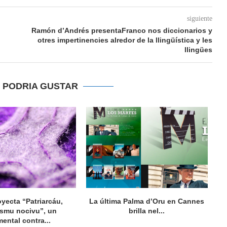
siguiente
Ramón d’Andrés presentaFranco nos diccionarios y
otres impertinencies alredor de la llingüística y les
llingües
E PODRIA GUSTAR
oyecta “Patriarcáu,
La última Palma d’Oru en Cannes
ismu nocivu”, un
brilla nel...
ental contra...