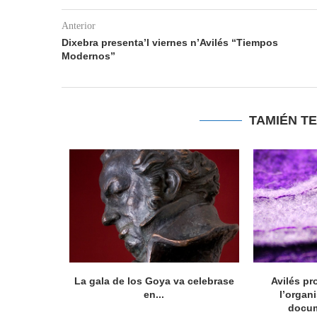
Anterior
Dixebra presenta’l viernes n’Avilés “Tiempos
Modernos”
TAMIÉN T
ocumental
La gala de los Goya va celebrase
Avilés pr
íficu...
en...
l’organ
docum