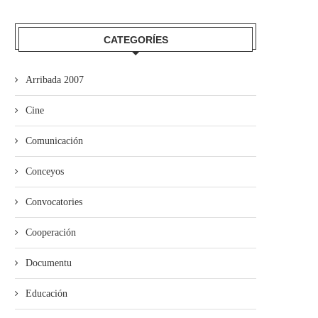
CATEGORÍES
Arribada 2007
Cine
Comunicación
Conceyos
Convocatories
Cooperación
Documentu
Empiecen les proyecciones pa
La Pola acueye la proyecció
Educación
escolares de la Selmana...
“Ente les...