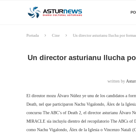
PO
Portada
Cine
Un director asturianu llucha por formar
Un director asturianu llucha po
written by
Astur
El direutor mozu Álvaro Núñez ye unu de los candidatos a forma
Death, nel que participaron Nachu Vigalondo, Álex de la Iglesia
concursu The ABC’s of Death 2, el director asturianu Álvaro N
MIRACLE sía incluyíu dientro del recopilatorio The ABCs of De
como Nachu Vigalondo, Álex de la Iglesia o Vincenzo Natali (C