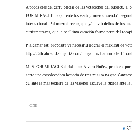
A pocos díes del zarru oficial de les votaciones del públicu, el
FOR MIRACLE atopar ente los venti primeros, siendo’l segundu
internacional. Pal mozu director, que yá unvió dellos de los sos 
curtiumetraxes, que la so última creación forme parte del recop
P’algamar esti propósitu ye necesariu llograr el máximu de votos
http://26th.abcsofdeathpart2.com/entry/m-is-for-miracle-1/, ond
M IS FOR MIRACLE dirixíu por Álvaro Núñez, producíu por K
narra una esmolecedora hestoria de tres minuto na que s’amuesa
qu’ante la más bederre de les visiones escueye la fuxida ante la 
CINE
0