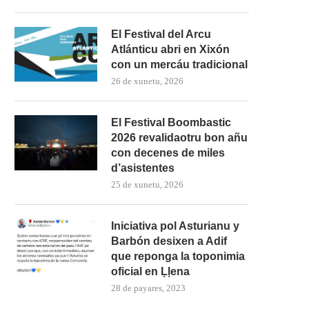
El Festival del Arcu
Atlánticu abri en Xixón
con un mercáu tradicional
26 de xunetu, 2026
El Festival Boombastic
2026 revalidaotru bon añu
con decenes de miles
d’asistentes
25 de xunetu, 2026
Iniciativa pol Asturianu y
Barbón desixen a Adif
que reponga la toponimia
oficial en Ḷḷena
28 de payares, 2023