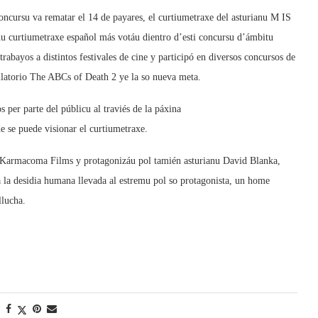
 concursu va rematar el 14 de payares, el curtiumetraxe del asturianu M IS
 curtiumetraxe español más votáu dientro d’esti concursu d’ámbitu
trabayos a distintos festivales de cine y participó en diversos concursos de
ilatorio The ABCs of Death 2 ye la so nueva meta.
 per parte del públicu al traviés de la páxina
e se puede visionar el curtiumetraxe.
armacoma Films y protagonizáu pol tamién asturianu David Blanka,
 la desidia humana llevada al estremu pol so protagonista, un home
llucha.