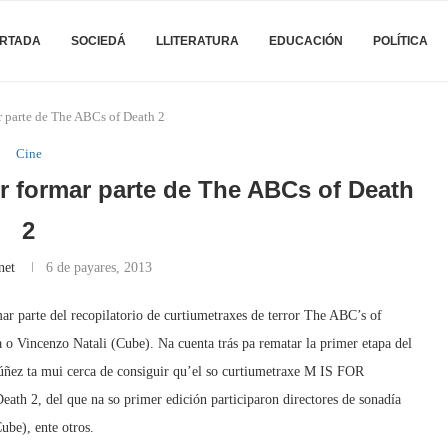
RTADA
SOCIEDÁ
LLITERATURA
EDUCACIÓN
POLÍTICA
 parte de The ABCs of Death 2
Cine
r formar parte de The ABCs of Death
2
net
6 de payares, 2013
r parte del recopilatorio de curtiumetraxes de terror The ABC’s of
 o Vincenzo Natali (Cube). Na cuenta trás pa rematar la primer etapa del
úñez ta mui cerca de consiguir qu’el so curtiumetraxe M IS FOR
ath 2, del que na so primer edición participaron directores de sonadía
ube), ente otros.