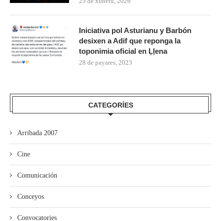
25 de xunetu, 2026
Iniciativa pol Asturianu y Barbón
desixen a Adif que reponga la
toponimia oficial en Ḷḷena
28 de payares, 2023
CATEGORÍES
Arribada 2007
Cine
Comunicación
Conceyos
Convocatories