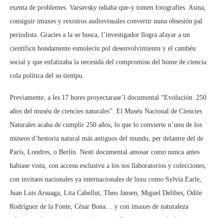
exenta de problemes. Varsavsky odiaba que-y tomen fotografíes. Asina,
consiguir imaxes y rexistros audiovisuales convertir nuna obsesión pal
periodista. Gracies a la so busca, l’investigador llogra afayar a un
científicu hondamente esmolecíu pol desenvolvimientu y el cambéu
social y que enfatizaba la necesidá del compromisu del home de ciencia
cola política del so tiempu.
Previamente, a les 17 hores proyectarase’l documental “Evolución. 250
años del muséu de ciencies naturales”. El Muséu Nacional de Ciencies
Naturales acaba de cumplir 250 años, lo que lo convierte n’unu de los
museos d’hestoria natural más antiguos del mundu, per delantre del de
París, Londres, o Berlín. Nesti documental amosar como nunca antes
habíase vistu, con accesu esclusivu a los sos llaboratorios y colecciones,
con invitaos nacionales ya internacionales de luxu como Sylvia Earle,
Juan Luis Arsuaga, Lita Cabellut, Theo Jansen, Miguel Delibes, Odile
Rodríguez de la Fonte, César Bona… y con imaxes de naturaleza