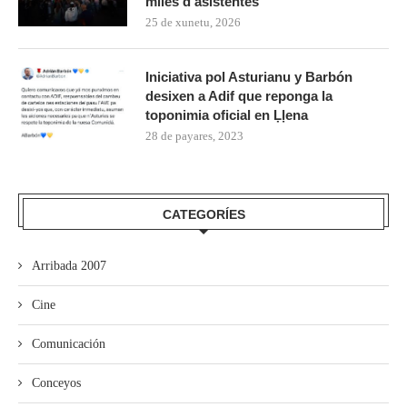
miles d’asistentes
25 de xunetu, 2026
Iniciativa pol Asturianu y Barbón
desixen a Adif que reponga la
toponimia oficial en Ḷḷena
28 de payares, 2023
CATEGORÍES
Arribada 2007
Cine
Comunicación
Conceyos