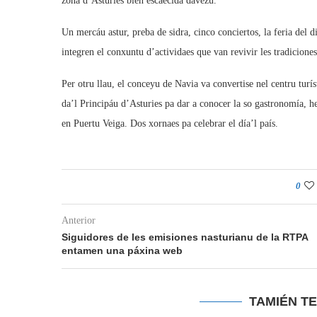
zona d’Asturies bien escaecida davezu.
Un mercáu astur, preba de sidra, cinco conciertos, la feria del 
integren el conxuntu d’actividaes que van revivir les tradiciones
Per otru llau, el conceyu de Navia va convertise nel centru turí
da’l Principáu d’Asturies pa dar a conocer la so gastronomía, he
en Puertu Veiga. Dos xornaes pa celebrar el día’l país.
0
Anterior
Siguidores de les emisiones nasturianu de la RTPA
entamen una páxina web
TAMIÉN T