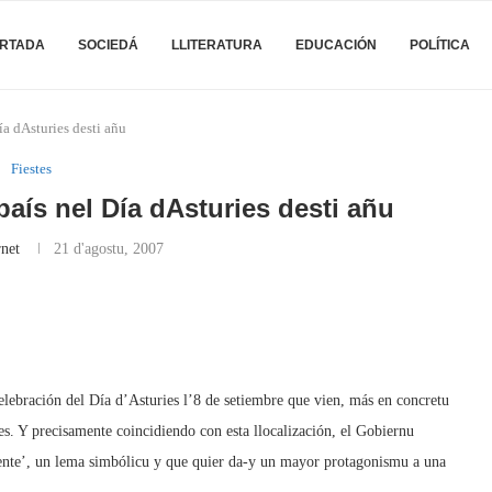
RTADA
SOCIEDÁ
LLITERATURA
EDUCACIÓN
POLÍTICA
a dAsturies desti añu
Fiestes
país nel Día dAsturies desti añu
net
21 d'agostu, 2007
celebración del Día d’Asturies l’8 de setiembre que vien, más en concretu
es. Y precisamente coincidiendo con esta llocalización, el Gobiernu
dente’, un lema simbólicu y que quier da-y un mayor protagonismu a una