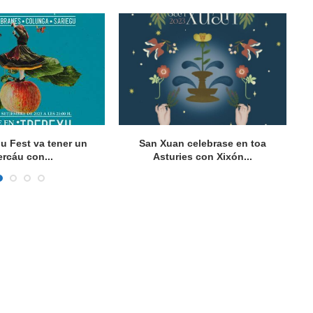
gu Fest va tener un
San Xuan celebrase en toa
Vu
rcáu con...
Asturies con Xixón...