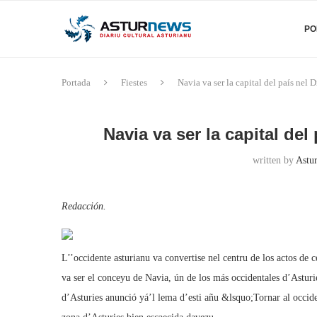
PO
Portada
Fiestes
Navia va ser la capital del país nel Dí
Navia va ser la capital del 
written by
Astur
Redacción.
L’’occidente asturianu va convertise nel centru de los actos de 
va ser el conceyu de Navia, ún de los más occidentales d’Asturi
d’Asturies anunció yá’l lema d’esti añu &lsquo;Tornar al occi