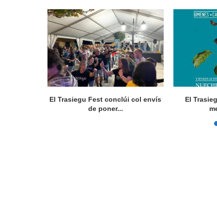
rte 36.000
El Trasiegu Fest conclúi col envís
El Trasie
ios
de poner...
me