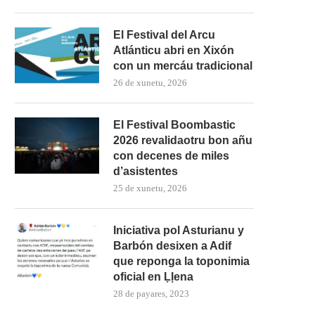
El Festival del Arcu
Atlánticu abri en Xixón
con un mercáu tradicional
26 de xunetu, 2026
El Festival Boombastic
2026 revalidaotru bon añu
con decenes de miles
d’asistentes
25 de xunetu, 2026
Iniciativa pol Asturianu y
Barbón desixen a Adif
que reponga la toponimia
oficial en Ḷḷena
28 de payares, 2023