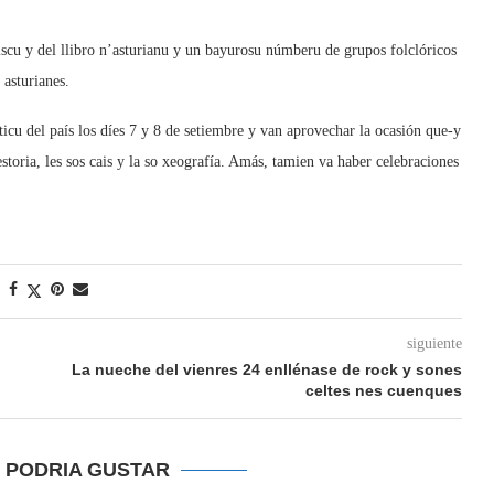
discu y del llibro n’asturianu y un bayurosu númberu de grupos folclóricos
 asturianes.
sticu del país los díes 7 y 8 de setiembre y van aprovechar la ocasión que-y
storia, les sos cais y la so xeografía. Amás, tamien va haber celebraciones
siguiente
La nueche del vienres 24 enllénase de rock y sones
celtes nes cuenques
E PODRIA GUSTAR