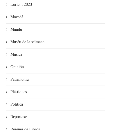
Lorient 2023
Mocedá
Mundu
Muséu de la selmana
Música
Opinión
Patrimoniu
Plástiques
Política
Reportaxe
Reseñes de llibros