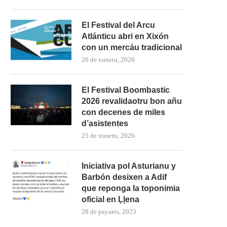
El Festival del Arcu
Atlánticu abri en Xixón
con un mercáu tradicional
26 de xunetu, 2026
El Festival Boombastic
2026 revalidaotru bon añu
con decenes de miles
d’asistentes
25 de xunetu, 2026
Iniciativa pol Asturianu y
Barbón desixen a Adif
que reponga la toponimia
oficial en Ḷḷena
28 de payares, 2023