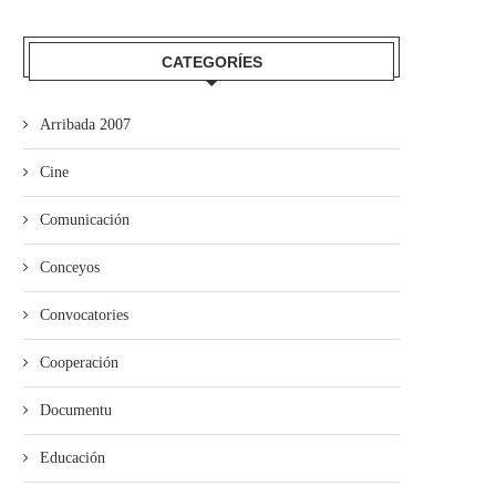
El Grupu de Teatro San Félix de
Los estudiantes de Primaria
Valdesoto...
averase al Teatru...
CATEGORÍES
Arribada 2007
Cine
Comunicación
Conceyos
Convocatories
Cooperación
Documentu
Educación