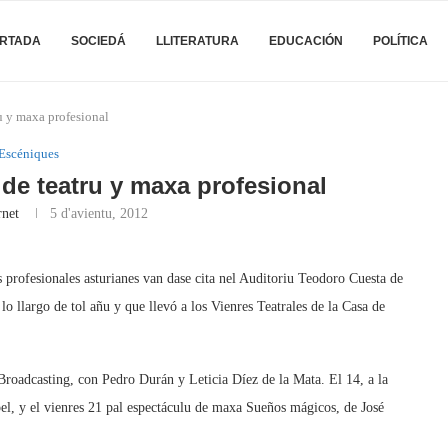
RTADA
SOCIEDÁ
LLITERATURA
EDUCACIÓN
POLÍTICA
u y maxa profesional
Escéniques
de teatru y maxa profesional
rnet
5 d'avientu, 2012
s profesionales asturianes van dase cita nel Auditoriu Teodoro Cuesta de
lo llargo de tol añu y que llevó a los Vienres Teatrales de la Casa de
ú Broadcasting, con Pedro Durán y Leticia Díez de la Mata. El 14, a la
el, y el vienres 21 pal espectáculu de maxa Sueños mágicos, de José