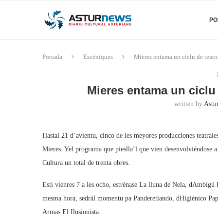
PO
Portada
Escéniques
Mieres entama un ciclu de teatr
Mieres entama un ciclu 
written by
Astu
Hastal 21 d’avientu, cinco de les meyores producciones teatrale
Mieres. Yel programa que pieslla’l que vien desenvolviéndose a 
Cultura un total de trenta obres.
Esti vienres 7 a les ocho, estrénase La lluna de Nela, dAmbig
mesma hora, sedrál momentu pa Panderetiando, dHigiénico Pap
Armas El Ilusionista.