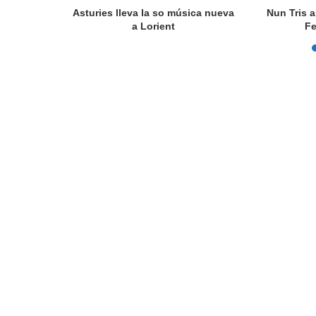
actúa en
Asturies lleva la so música nueva
Nun Tris a
a Lorient
Fe