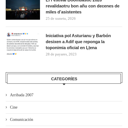
revalidaotru bon añu con decenes de
miles d’asistentes
25 de xunetu, 2026
Iniciativa pol Asturianu y Barbón
desixen a Adif que reponga la
toponimia oficial en Ḷḷena
28 de payares, 2023
CATEGORÍES
Arribada 2007
Cine
Comunicación