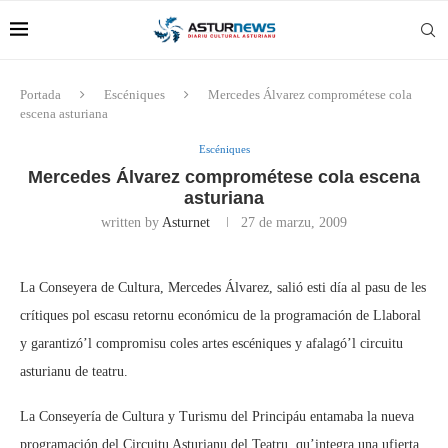
Portada
Escéniques
Mercedes Álvarez comprométese cola
escena asturiana
Escéniques
Mercedes Álvarez comprométese cola escena
asturiana
written by
Asturnet
27 de marzu, 2009
La Conseyera de Cultura, Mercedes Álvarez, salió esti día al pasu de les
crítiques pol escasu retornu económicu de la programación de Llaboral
y garantizó’l compromisu coles artes escéniques y afalagó’l circuitu
asturianu de teatru.
La Conseyería de Cultura y Turismu del Principáu entamaba la nueva
programación del Circuitu Asturianu del Teatru, qu’integra una ufierta