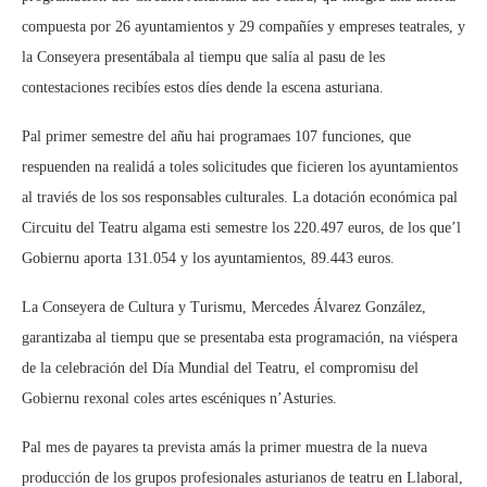
compuesta por 26 ayuntamientos y 29 compañíes y empreses teatrales, y
la Conseyera presentábala al tiempu que salía al pasu de les
contestaciones recibíes estos díes dende la escena asturiana.
Pal primer semestre del añu hai programaes 107 funciones, que
respuenden na realidá a toles solicitudes que ficieren los ayuntamientos
al traviés de los sos responsables culturales. La dotación económica pal
Circuitu del Teatru algama esti semestre los 220.497 euros, de los que’l
Gobiernu aporta 131.054 y los ayuntamientos, 89.443 euros.
La Conseyera de Cultura y Turismu, Mercedes Álvarez González,
garantizaba al tiempu que se presentaba esta programación, na viéspera
de la celebración del Día Mundial del Teatru, el compromisu del
Gobiernu rexonal coles artes escéniques n’Asturies.
Pal mes de payares ta prevista amás la primer muestra de la nueva
producción de los grupos profesionales asturianos de teatru en Llaboral,