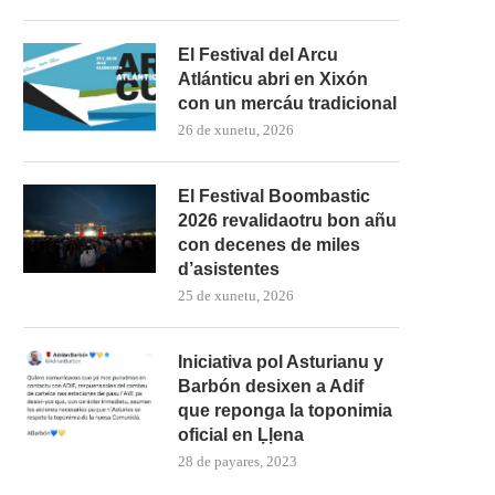
El Festival del Arcu
Atlánticu abri en Xixón
con un mercáu tradicional
26 de xunetu, 2026
El Festival Boombastic
2026 revalidaotru bon añu
con decenes de miles
d’asistentes
25 de xunetu, 2026
Iniciativa pol Asturianu y
Barbón desixen a Adif
que reponga la toponimia
oficial en Ḷḷena
28 de payares, 2023