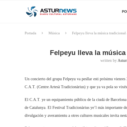
PO
Portada
Música
Felpeyu lleva la música tradicional
Felpeyu lleva la música
written by
Astur
Un concierto del grupu Felpeyu va pesllar esti prósimu vienres 3
C.A.T. (Centre Artesà Tradicionàrius) y que ya va pola so vixé
El C.A.T. ye un equipamientu públicu de la ciudá de Barcelona o
de Catalunya. El Festival Tradicionàrius ye’l más importante del
divulgación y averamientu a otres cultures musicales invita nest