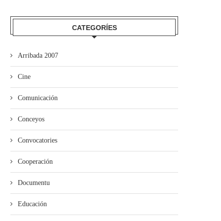
CATEGORÍES
mando Son amuesa’l nuevu folk
El Trasiegu Fest va tener 
asturiano
mercáu con...
Arribada 2007
Cine
Comunicación
Conceyos
Convocatories
Cooperación
Documentu
Educación