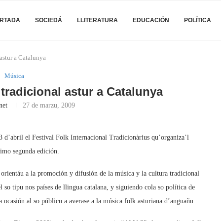
RTADA
SOCIEDÁ
LLITERATURA
EDUCACIÓN
POLÍTICA
 astur a Catalunya
Música
 tradicional astur a Catalunya
net
27 de marzu, 2009
 d’abril el Festival Folk Internacional Tradicionàrius qu’organiza’l
simo segunda edición.
rientáu a la promoción y difusión de la música y la cultura tradicional
 so tipu nos países de llingua catalana, y siguiendo cola so política de
a ocasión al so públicu a averase a la música folk asturiana d’anguañu.