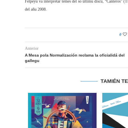
Felpeyu va interpretar temes del so últimu discu, “Canteros” 
del añu 2008.
0
Anterior
A Mesa pola Normalización reclama la oficialidá del
gallegu
TAMIÉN T