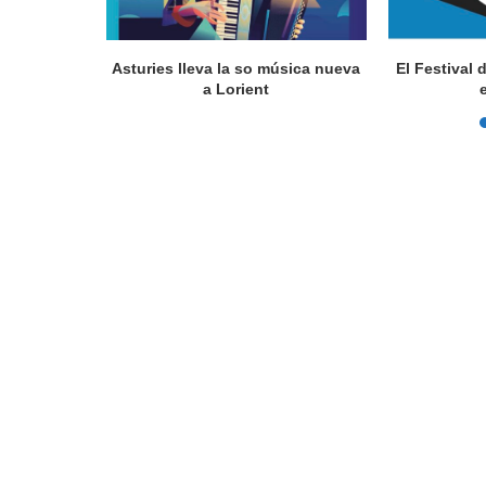
a en Lorient
Asturies lleva la so música nueva
El Festival 
nada...
a Lorient