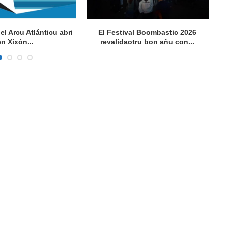
del Arcu Atlánticu abri
El Festival Boombastic 2026
Se
en Xixón...
revalidaotru bon añu con...