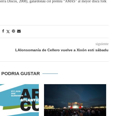
(Tierra Discos, 2008), galardonáu col premiu “AMAS” al meyor discu folk
siguiente
LAlonsomanía de Cellero vuelve a Xixón esti sábadu
E PODRIA GUSTAR