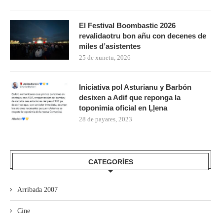
El Festival Boombastic 2026
revalidaotru bon añu con decenes de
miles d’asistentes
25 de xunetu, 2026
Iniciativa pol Asturianu y Barbón
desixen a Adif que reponga la
toponimia oficial en Ḷḷena
28 de payares, 2023
CATEGORÍES
Arribada 2007
Cine