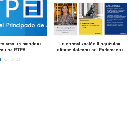
 reclama un mandatu
La normalización llingüística
A
rcu na RTPA
afitase dafechu nel Parlamentu