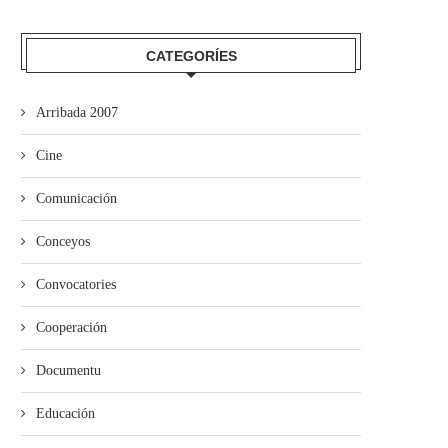
CATEGORÍES
Arribada 2007
ína entama’l cursu políticu con
Xixón aprueba’l proyectu
Cine
un actu n’Uviéu
d’Ordenanza d’Igualdá en
Muyeres y...
Comunicación
Conceyos
Convocatories
Cooperación
Documentu
Educación