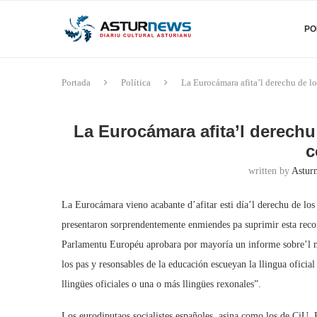
PO
Portada
Política
La Eurocámara afita’l derechu de lo
La Eurocámara afita’l derechu
c
written by
Asturn
La Eurocámara vieno acabante d’afitar esti día’l derechu de los
presentaron sorprendentemente enmiendes pa suprimir esta reco
Parlamentu Européu aprobara por mayoría un informe sobre’l mu
los pas y resonsables de la educación escueyan la llingua oficia
llingües oficiales o una o más llingües rexonales”.
Los eurodiputaos socialistes españoles, asina como los de CiU,