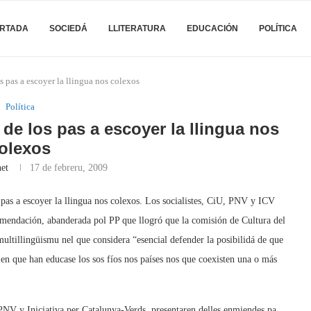
RTADA
SOCIEDÁ
LLITERATURA
EDUCACIÓN
POLÍTICA
s pas a escoyer la llingua nos colexos
Política
 de los pas a escoyer la llingua nos
olexos
et
17 de febreru, 2009
 pas a escoyer la llingua nos colexos. Los socialistes, CiU, PNV y ICV
mendación, abanderada pol PP que llogró que la comisión de Cultura del
ltillingüismu nel que considera “esencial defender la posibilidá de que
l en que han educase los sos fíos nos países nos que coexisten una o más
 PNV y Iniciativa per Catalunya-Verds, presentaren delles enmiendes pa