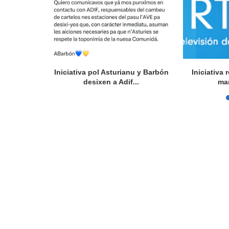
l Festival
Iniciativa pol Asturianu y Barbón
Iniciativa
rsidá...
desixen a Adif...
ma