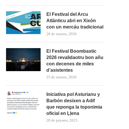
El Festival del Arcu
Atlánticu abri en Xixón
con un mercáu tradicional
26 de xunetu, 2026
El Festival Boombastic
2026 revalidaotru bon añu
con decenes de miles
d’asistentes
25 de xunetu, 2026
Iniciativa pol Asturianu y
Barbón desixen a Adif
que reponga la toponimia
oficial en Ḷḷena
28 de payares, 2023