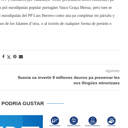
áu pol eurodiputáu popular portugúes Vasco Graça Morua, pero toes se
l eurodiputáu del PP Luis Herrero como una pa completar esi párrafu y
os de los falantes d’otra, o al traviés de cualquier forma de presión o
siguiente
Suecia va invertir 9 millones deuros pa preservar les
sos llingües minorizaes
E PODRIA GUSTAR