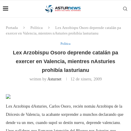
Portada
Política
Lex Arzobispu Osoro deprende catalán pa
exercer en Valencia, mientres nAsturies prohibía lasturianu
Política
Lex Arzobispu Osoro deprende catalán pa
exercer en Valencia, mientres nAsturies
prohibía lasturianu
written by
Asturnet
12 de xineru, 2009
Lex Arzobispu dAsturies, Carlos Osoro, recién nomáu Arzobispu de la
Diócesis de Valencia, ta acabante sorprender a munchos declarando que
dende va un mes, cuando supol so destín nuevu, deprende valencianu.
Unes pallabres que llamaron latención del Bloque por Asturies que