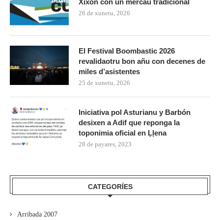
Xixón con un mercáu tradicional
26 de xunetu, 2026
El Festival Boombastic 2026
revalidaotru bon añu con decenes de
miles d’asistentes
25 de xunetu, 2026
Iniciativa pol Asturianu y Barbón
desixen a Adif que reponga la
toponimia oficial en Ḷḷena
28 de payares, 2023
CATEGORÍES
Arribada 2007