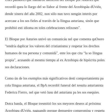
recordó quea lo llargo del so llabor al frente del Arzobispáu dUviéu,
dende xineru del añu 2002, non sólo nun tuvo nengún interés por
acercase a los sos fieles al traviés de la llingua asturiana, sinón que
prohibió esti idioma en toles celebraciones relixoses”.
El Bloque por Asturies univó un comunicáu nel que comenta quOsoro
“tendría daplicar los valores del cristianismu y respetar los drechos
humanos de toa persona y comunidá”, ente los que cita “la so llingua
propia”, acusando al mesmu tiempu al ex Arzobispu de hipócrita poles
sos declaraciones.
Como ún de los exemplos más significativos desti comportamientu pa
cola llingua asturiana, el BpA recordól funeral del xesuita asturianista
Federicu Fierro, nel que vetó lusu del asturianu pa les sos esequies.
Dotra banda, el Bloque tresmitió los sos meyores deseos al próximu
Arzobispu dUviéu, naguando porque demuestre compromisu y respetu