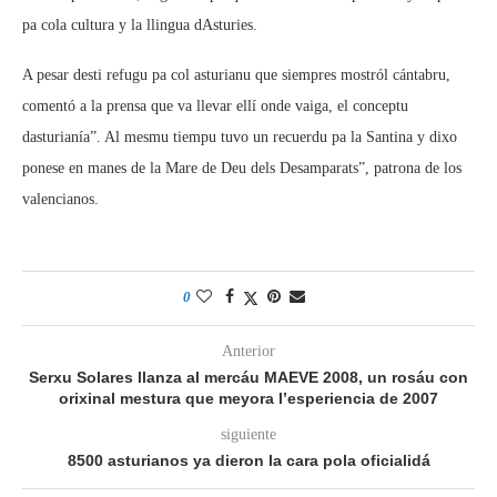
pa cola cultura y la llingua dAsturies.
A pesar desti refugu pa col asturianu que siempres mostról cántabru,
comentó a la prensa que va llevar ellí onde vaiga, el conceptu
dasturianía”. Al mesmu tiempu tuvo un recuerdu pa la Santina y dixo
ponese en manes de la Mare de Deu dels Desamparats”, patrona de los
valencianos.
0
Anterior
Serxu Solares llanza al mercáu MAEVE 2008, un rosáu con
orixinal mestura que meyora l’esperiencia de 2007
siguiente
8500 asturianos ya dieron la cara pola oficialidá